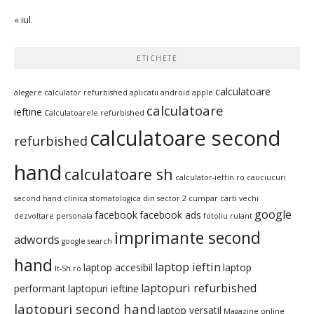
« iul.
ETICHETE
calculatoare
alegere calculator refurbished
aplicatii android
apple
calculatoare
ieftine
Calculatoarele refurbished
calculatoare second
refurbished
hand
calculatoare sh
calculator-ieftin.ro
cauciucuri
second hand
clinica stomatologica din sector 2
cumpar carti vechi
google
facebook
facebook ads
dezvoltare personala
fotoliu rulant
imprimante second
adwords
google search
hand
laptop ieftin
laptop accesibil
laptop
It-Sh.ro
laptopuri refurbished
performant
laptopuri ieftine
laptopuri second hand
laptop versatil
Magazine online