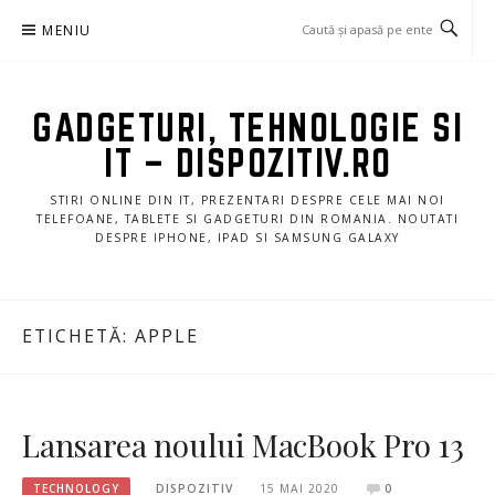
Sari
MENIU
la
conținut
GADGETURI, TEHNOLOGIE SI
IT – DISPOZITIV.RO
STIRI ONLINE DIN IT, PREZENTARI DESPRE CELE MAI NOI
TELEFOANE, TABLETE SI GADGETURI DIN ROMANIA. NOUTATI
DESPRE IPHONE, IPAD SI SAMSUNG GALAXY
ETICHETĂ:
APPLE
Lansarea noului MacBook Pro 13
TECHNOLOGY
DISPOZITIV
15 MAI 2020
0