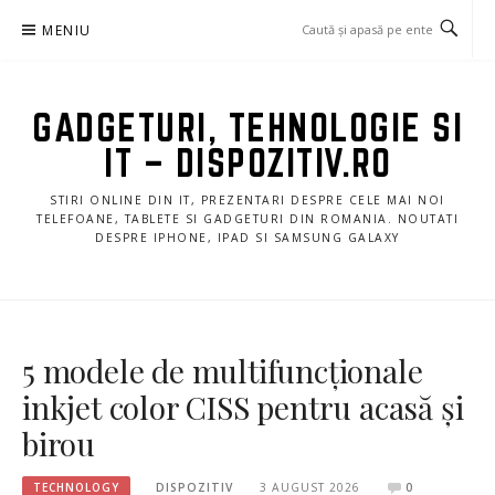
Sari
MENIU
la
conținut
GADGETURI, TEHNOLOGIE SI
IT – DISPOZITIV.RO
STIRI ONLINE DIN IT, PREZENTARI DESPRE CELE MAI NOI
TELEFOANE, TABLETE SI GADGETURI DIN ROMANIA. NOUTATI
DESPRE IPHONE, IPAD SI SAMSUNG GALAXY
5 modele de multifuncționale
inkjet color CISS pentru acasă și
birou
TECHNOLOGY
DISPOZITIV
3 AUGUST 2026
0