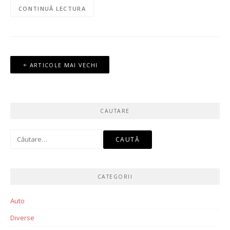
CONTINUĂ LECTURA
Navigare
ARTICOLE MAI VECHI
în
articole
CAUTARE
Caută
după:
CATEGORII
Auto
Diverse