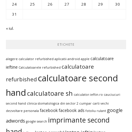
24
25
26
27
28
29
30
31
« iul.
ETICHETE
calculatoare
alegere calculator refurbished
aplicatii android
apple
calculatoare
ieftine
Calculatoarele refurbished
calculatoare second
refurbished
hand
calculatoare sh
calculator-ieftin.ro
cauciucuri
second hand
clinica stomatologica din sector 2
cumpar carti vechi
google
facebook
facebook ads
dezvoltare personala
fotoliu rulant
imprimante second
adwords
google search
hand