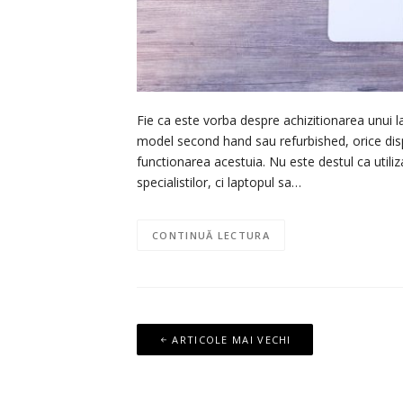
Fie ca este vorba despre achizitionarea unui l
model second hand sau refurbished, orice dis
functionarea acestuia. Nu este destul ca utili
specialistilor, ci laptopul sa…
CONTINUĂ LECTURA
Navigare
ARTICOLE MAI VECHI
în
articole