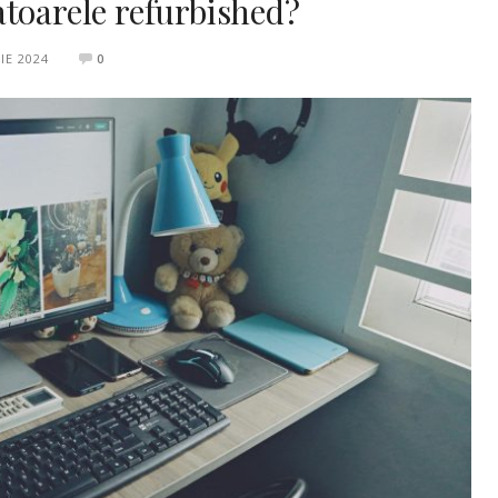
atoarele refurbished?
IE 2024
0