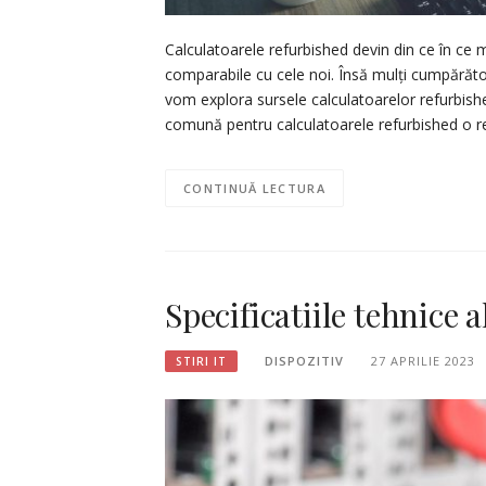
Calculatoarele refurbished devin din ce în ce m
comparabile cu cele noi. Însă mulți cumpărător
vom explora sursele calculatoarelor refurbish
comună pentru calculatoarele refurbished o re
CONTINUĂ LECTURA
Specificatiile tehnice
DISPOZITIV
27 APRILIE 2023
STIRI IT