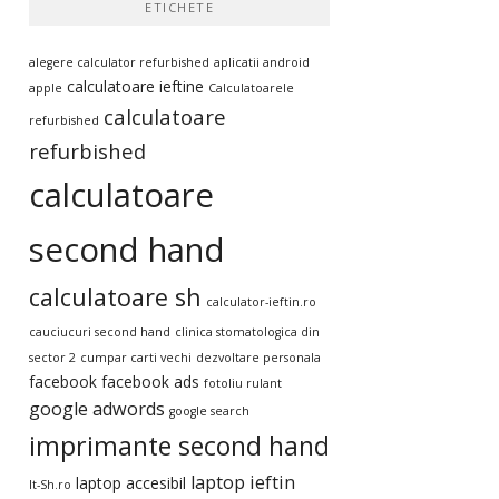
ETICHETE
alegere calculator refurbished
aplicatii android
calculatoare ieftine
apple
Calculatoarele
calculatoare
refurbished
refurbished
calculatoare
second hand
calculatoare sh
calculator-ieftin.ro
cauciucuri second hand
clinica stomatologica din
sector 2
cumpar carti vechi
dezvoltare personala
facebook
facebook ads
fotoliu rulant
google adwords
google search
imprimante second hand
laptop ieftin
laptop accesibil
It-Sh.ro