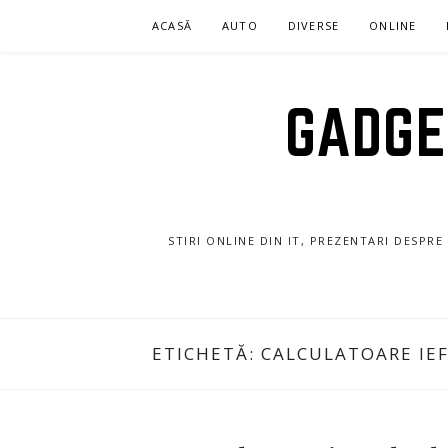
Sari
ACASĂ
AUTO
DIVERSE
ONLINE
la
conținut
GADGET
STIRI ONLINE DIN IT, PREZENTARI DESPR
ETICHETĂ:
CALCULATOARE IE