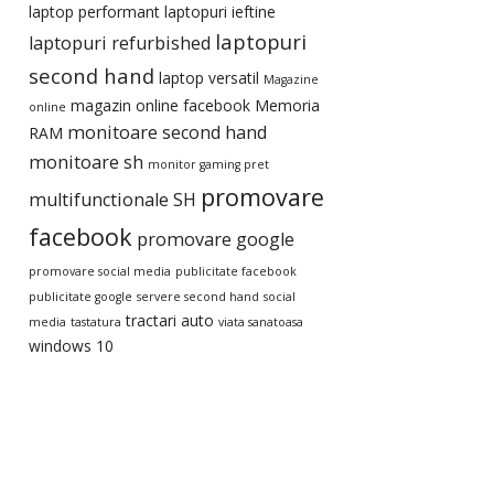
laptop performant
laptopuri ieftine
laptopuri
laptopuri refurbished
second hand
laptop versatil
Magazine
magazin online facebook
Memoria
online
monitoare second hand
RAM
monitoare sh
monitor gaming pret
promovare
multifunctionale SH
facebook
promovare google
promovare social media
publicitate facebook
publicitate google
servere second hand
social
tractari auto
media
tastatura
viata sanatoasa
windows 10