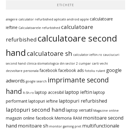
ETICHETE
calculatoare
alegere calculator refurbished
aplicatii android
apple
calculatoare
ieftine
Calculatoarele refurbished
calculatoare second
refurbished
hand
calculatoare sh
calculator-ieftin.ro
cauciucuri
second hand
clinica stomatologica din sector 2
cumpar carti vechi
google
facebook
facebook ads
dezvoltare personala
fotoliu rulant
imprimante second
adwords
google search
hand
laptop ieftin
laptop accesibil
laptop
It-Sh.ro
laptopuri refurbished
performant
laptopuri ieftine
laptopuri second hand
laptop versatil
Magazine online
monitoare second
magazin online facebook
Memoria RAM
hand
monitoare sh
multifunctionale
monitor gaming pret