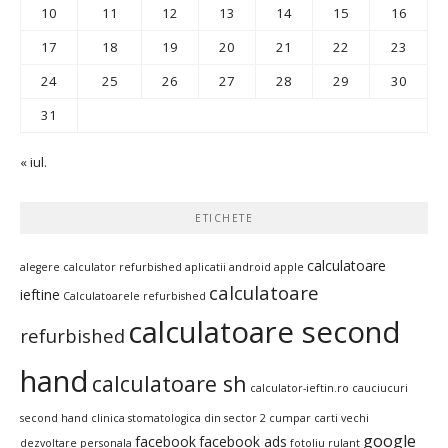
10
11
12
13
14
15
16
17
18
19
20
21
22
23
24
25
26
27
28
29
30
31
« iul.
ETICHETE
calculatoare
alegere calculator refurbished
aplicatii android
apple
calculatoare
ieftine
Calculatoarele refurbished
calculatoare second
refurbished
hand
calculatoare sh
calculator-ieftin.ro
cauciucuri
second hand
clinica stomatologica din sector 2
cumpar carti vechi
google
facebook
facebook ads
dezvoltare personala
fotoliu rulant