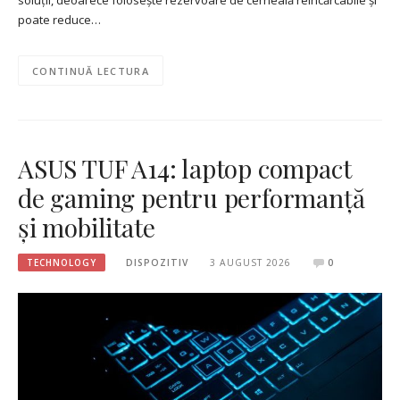
soluții, deoarece folosește rezervoare de cerneală reîncărcabile și
poate reduce…
CONTINUĂ LECTURA
ASUS TUF A14: laptop compact
de gaming pentru performanță
și mobilitate
TECHNOLOGY
DISPOZITIV
3 AUGUST 2026
0