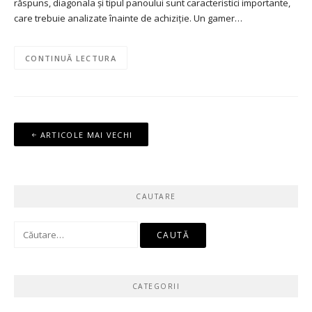
răspuns, diagonala și tipul panoului sunt caracteristici importante,
care trebuie analizate înainte de achiziție. Un gamer…
CONTINUĂ LECTURA
Navigare
ARTICOLE MAI VECHI
în
articole
CAUTARE
Caută
după:
CATEGORII