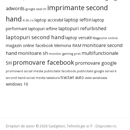
imprimante second
adwords
google search
hand
laptop ieftin
laptop accesibil
laptop
It-Sh.ro
laptopuri refurbished
performant
laptopuri ieftine
laptopuri second hand
laptop versatil
Magazine online
monitoare second
magazin online facebook
Memoria RAM
hand
monitoare sh
multifunctionale
monitor gaming pret
promovare facebook
SH
promovare google
promovare social media
publicitate facebook
publicitate google
servere
tractari auto
second hand
social media
tastatura
viata sanatoasa
windows 10
Drepturi de autor © 2026 Gadgeturi, Tehnologie si IT - Dispozitiv.ro.