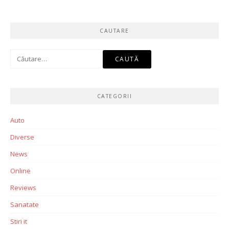
CAUTARE
Caută
după:
CATEGORII
Auto
Diverse
News
Online
Reviews
Sanatate
Stiri it