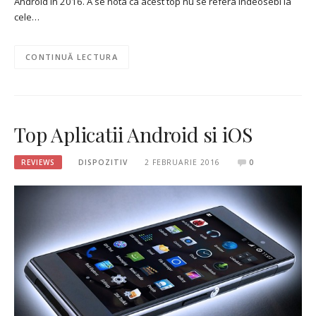
Android in 2016. A se nota ca acest top nu se refera indeosebi la
cele…
CONTINUĂ LECTURA
Top Aplicatii Android si iOS
REVIEWS
DISPOZITIV
2 FEBRUARIE 2016
0