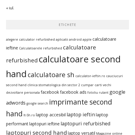
« iul.
ETICHETE
calculatoare
alegere calculator refurbished
aplicatii android
apple
calculatoare
ieftine
Calculatoarele refurbished
calculatoare second
refurbished
hand
calculatoare sh
calculator-ieftin.ro
cauciucuri
second hand
clinica stomatologica din sector 2
cumpar carti vechi
google
facebook
facebook ads
dezvoltare personala
fotoliu rulant
imprimante second
adwords
google search
hand
laptop ieftin
laptop accesibil
laptop
It-Sh.ro
laptopuri refurbished
performant
laptopuri ieftine
laptopuri second hand
laptop versatil
Magazine online