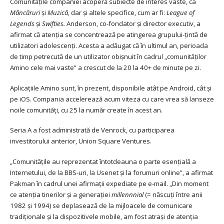
Comunitățile companiei acoperă subiecte de interes vaste, ca
Mâncăruri
și
Muzică,
dar și altele specifice, cum ar fi:
League of
Legends
și
Swifties.
Anderson, co-fondator și director executiv, a
afirmat că atenția se concentrează pe atingerea grupului-țintă de
utilizatori adolescenți. Acesta a adăugat că în ultimul an, perioada
de timp petrecută de un utilizator obișnuit în cadrul „comunităților
Amino cele mai vaste” a crescut de la 20 la 40+ de minute pe zi.
Aplicațiile Amino sunt, în prezent, disponibile atât pe Android, cât și
pe iOS. Compania accelerează acum viteza cu care vrea să lanseze
noile comunități, cu 25 la număr create în acest an.
Seria A a fost administrată de Venrock, cu participarea
investitorului anterior, Union Square Ventures.
„Comunitățile au reprezentat întotdeauna o parte esențială a
Internetului, de la BBS-uri, la Usenet și la forumuri online”, a afirmat
Pakman în cadrul unei afirmații expediate pe e-mail. „Din moment
ce atenția tinerilor și a generației
millennnial
(= născuți între anii
1982 și 1994) se deplasează de la mijloacele de comunicare
tradiționale și la dispozitivele mobile, am fost atrași de atenția