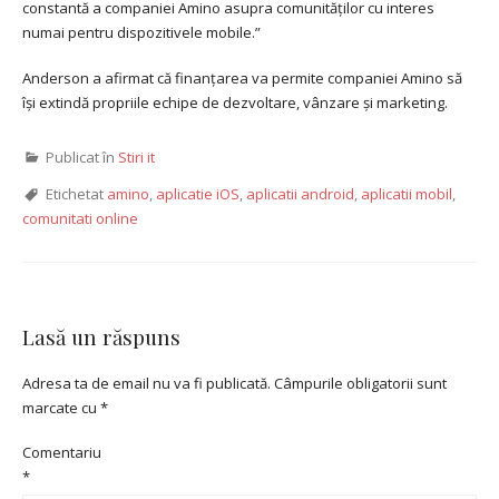
constantă a companiei Amino asupra comunităților cu interes
numai pentru dispozitivele mobile.”
Anderson a afirmat că finanțarea va permite companiei Amino să
își extindă propriile echipe de dezvoltare, vânzare și marketing.
Publicat în
Stiri it
Etichetat
amino
,
aplicatie iOS
,
aplicatii android
,
aplicatii mobil
,
comunitati online
Lasă un răspuns
Adresa ta de email nu va fi publicată.
Câmpurile obligatorii sunt
marcate cu
*
Comentariu
*