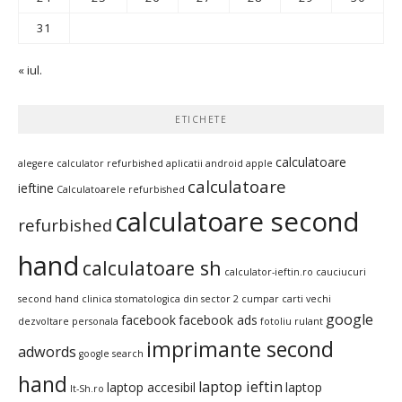
31
« iul.
ETICHETE
calculatoare
alegere calculator refurbished
aplicatii android
apple
calculatoare
ieftine
Calculatoarele refurbished
calculatoare second
refurbished
hand
calculatoare sh
calculator-ieftin.ro
cauciucuri
second hand
clinica stomatologica din sector 2
cumpar carti vechi
google
facebook
facebook ads
dezvoltare personala
fotoliu rulant
imprimante second
adwords
google search
hand
laptop ieftin
laptop accesibil
laptop
It-Sh.ro