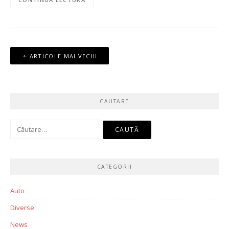
Navigare
ARTICOLE MAI VECHI
în
articole
CAUTARE
Caută
după:
CATEGORII
Auto
Diverse
News