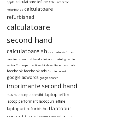
calculatoare ieftine
apple
Calculatoarele
calculatoare
refurbished
refurbished
calculatoare
second hand
calculatoare sh
calculator-ieftin.ro
cauciucuri second hand
clinica stomatologica din
sector 2
cumpar carti vechi
dezvoltare personala
facebook
facebook ads
fotoliu rulant
google adwords
google search
imprimante second hand
laptop ieftin
laptop accesibil
It-Sh.ro
laptop performant
laptopuri ieftine
laptopuri
laptopuri refurbished
second hand
laptop versatil