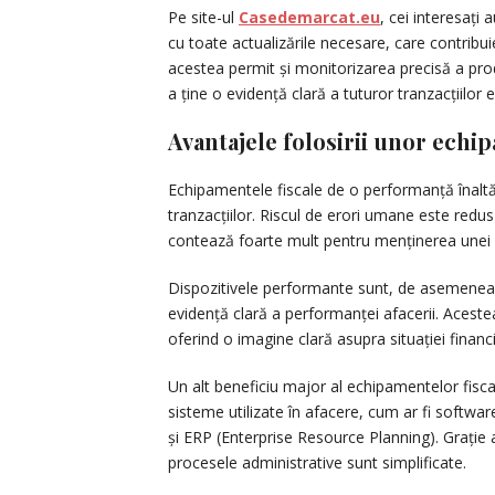
Pe site-ul
Casedemarcat.eu
, cei interesați
cu toate actualizările necesare, care contribu
acestea permit și monitorizarea precisă a prod
a ține o evidență clară a tuturor tranzacțiilor 
Avantajele folosirii unor ech
Echipamentele fiscale de o performanță înaltă o
tranzacțiilor. Riscul de erori umane este redus
contează foarte mult pentru menținerea unei e
Dispozitivele performante sunt, de asemenea, 
evidență clară a performanței afacerii. Acestea
oferind o imagine clară asupra situației financi
Un alt beneficiu major al echipamentelor fisca
sisteme utilizate în afacere, cum ar fi softw
și ERP (Enterprise Resource Planning). Grație ace
procesele administrative sunt simplificate.