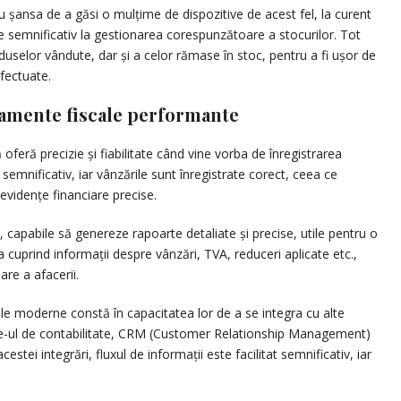
 au șansa de a găsi o mulțime de dispozitive de acest fel, la curent
ie semnificativ la gestionarea corespunzătoare a stocurilor. Tot
uselor vândute, dar și a celor rămase în stoc, pentru a fi ușor de
efectuate.
ipamente fiscale performante
feră precizie și fiabilitate când vine vorba de înregistrarea
 semnificativ, iar vânzările sunt înregistrate corect, ceea ce
vidențe financiare precise.
capabile să genereze rapoarte detaliate și precise, utile pentru o
 cuprind informații despre vânzări, TVA, reduceri aplicate etc.,
are a afacerii.
le moderne constă în capacitatea lor de a se integra cu alte
are-ul de contabilitate, CRM (Customer Relationship Management)
stei integrări, fluxul de informații este facilitat semnificativ, iar