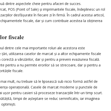
două dintre aspectele cheie pentru afaceri de succes.
cat, POS (Point of Sale) și imprimantele fiscale, îndeplinesc un rol
cțiilor desfășurate în fiecare zi în firmă. În cadrul acestui articol,
echipamentele fiscale, dar și cum contribuie acestea la obținerea
lor fiscale
nul dintre cele mai importante roluri ale acestora este
e țări, utilizarea caselor de marcat și a altor echipamente fiscale
 corectă a vânzărilor, dar și pentru a preveni evaziunea fiscală.
nte pentru a nu permite erorilor să se strecoare, dar și pentru a
itățile fiscale.
 mai mult, nu trebuie să le lipsească sub nicio formă astfel de
ficiența operațională. Casele de marcat moderne și punctele de
ai ușor pentru casieri să proceseze tranzacțiile într-un timp scurt.
nătățită, timpii de așteptare se reduc semnificativ, iar imaginea
 optimiști.