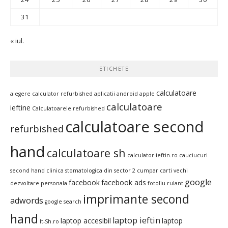
31
« iul.
ETICHETE
calculatoare
alegere calculator refurbished
aplicatii android
apple
calculatoare
ieftine
Calculatoarele refurbished
calculatoare second
refurbished
hand
calculatoare sh
calculator-ieftin.ro
cauciucuri
second hand
clinica stomatologica din sector 2
cumpar carti vechi
google
facebook
facebook ads
dezvoltare personala
fotoliu rulant
imprimante second
adwords
google search
hand
laptop ieftin
laptop accesibil
laptop
It-Sh.ro