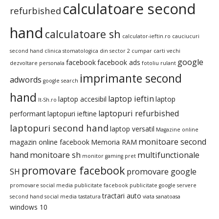
calculatoare second
refurbished
hand
calculatoare sh
calculator-ieftin.ro
cauciucuri
second hand
clinica stomatologica din sector 2
cumpar carti vechi
google
facebook
facebook ads
dezvoltare personala
fotoliu rulant
imprimante second
adwords
google search
hand
laptop ieftin
laptop accesibil
laptop
It-Sh.ro
laptopuri refurbished
performant
laptopuri ieftine
laptopuri second hand
laptop versatil
Magazine online
monitoare second
magazin online facebook
Memoria RAM
hand
monitoare sh
multifunctionale
monitor gaming pret
promovare facebook
SH
promovare google
promovare social media
publicitate facebook
publicitate google
servere
tractari auto
second hand
social media
tastatura
viata sanatoasa
windows 10