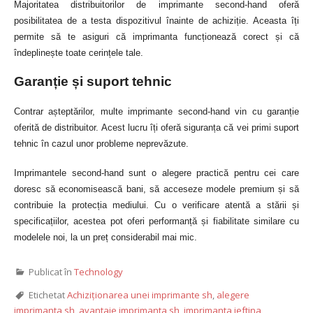
Majoritatea distribuitorilor de imprimante second-hand oferă
posibilitatea de a testa dispozitivul înainte de achiziție. Aceasta îți
permite să te asiguri că imprimanta funcționează corect și că
îndeplinește toate cerințele tale.
Garanție și suport tehnic
Contrar așteptărilor, multe imprimante second-hand vin cu garanție
oferită de distribuitor. Acest lucru îți oferă siguranța că vei primi suport
tehnic în cazul unor probleme neprevăzute.
Imprimantele second-hand sunt o alegere practică pentru cei care
doresc să economisească bani, să acceseze modele premium și să
contribuie la protecția mediului. Cu o verificare atentă a stării și
specificațiilor, acestea pot oferi performanță și fiabilitate similare cu
modelele noi, la un preț considerabil mai mic.
Publicat în
Technology
Etichetat
Achiziționarea unei imprimante sh
,
alegere
imprimanta sh
,
avantaje imprimanta sh
,
imprimanta ieftina
,