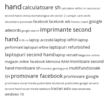
hand
calculatoare sh
calculator-ieftin.ro
cauciucuri
second hand
clinica stomatologica din sector 2
cumpar carti vechi
google
facebook
facebook ads
dezvoltare personala
fotoliu rulant
imprimante second
adwords
google search
hand
laptop ieftin
laptop accesibil
laptop
It-Sh.ro
laptopuri refurbished
performant
laptopuri ieftine
laptopuri second hand
laptop versatil
Magazine online
monitoare second
magazin online facebook
Memoria RAM
hand
monitoare sh
multifunctionale
monitor gaming pret
promovare facebook
SH
promovare google
promovare social media
publicitate facebook
publicitate google
servere
tractari auto
second hand
social media
tastatura
viata sanatoasa
windows 10