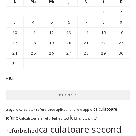
L
Ma
Mi
J
V
S
D
1
2
3
4
5
6
7
8
9
10
11
12
13
14
15
16
17
18
19
20
21
22
23
24
25
26
27
28
29
30
31
« iul.
ETICHETE
calculatoare
alegere calculator refurbished
aplicatii android
apple
calculatoare
ieftine
Calculatoarele refurbished
calculatoare second
refurbished