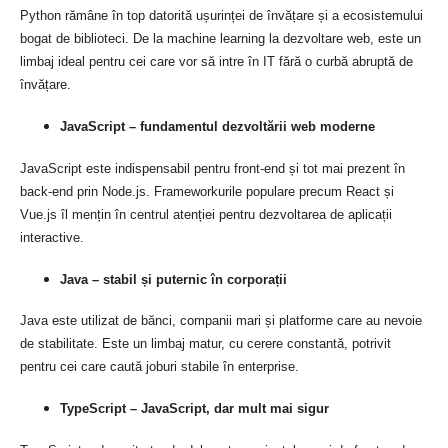
Python rămâne în top datorită ușurinței de învățare și a ecosistemului
bogat de biblioteci. De la machine learning la dezvoltare web, este un
limbaj ideal pentru cei care vor să intre în IT fără o curbă abruptă de
învățare.
JavaScript – fundamentul dezvoltării web moderne
JavaScript este indispensabil pentru front-end și tot mai prezent în
back-end prin Node.js. Frameworkurile populare precum React și
Vue.js îl mențin în centrul atenției pentru dezvoltarea de aplicații
interactive.
Java – stabil și puternic în corporații
Java este utilizat de bănci, companii mari și platforme care au nevoie
de stabilitate. Este un limbaj matur, cu cerere constantă, potrivit
pentru cei care caută joburi stabile în enterprise.
TypeScript – JavaScript, dar mult mai sigur