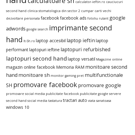
calculatoare sh
calculator-ieftin.ro
cauciucuri
second hand
clinica stomatologica din sector 2
cumpar carti vechi
google
facebook
facebook ads
dezvoltare personala
fotoliu rulant
imprimante second
adwords
google search
hand
laptop ieftin
laptop accesibil
laptop
It-Sh.ro
laptopuri refurbished
performant
laptopuri ieftine
laptopuri second hand
laptop versatil
Magazine online
monitoare second
magazin online facebook
Memoria RAM
hand
monitoare sh
multifunctionale
monitor gaming pret
promovare facebook
SH
promovare google
promovare social media
publicitate facebook
publicitate google
servere
tractari auto
second hand
social media
tastatura
viata sanatoasa
windows 10