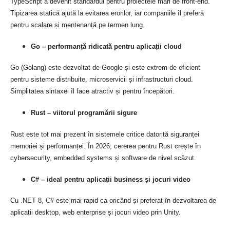
TypeScript a devenit standardul pentru proiectele mari de front-end.
Tipizarea statică ajută la evitarea erorilor, iar companiile îl preferă
pentru scalare și mentenanță pe termen lung.
Go – performanță ridicată pentru aplicații cloud
Go (Golang) este dezvoltat de Google și este extrem de eficient
pentru sisteme distribuite, microservicii și infrastructuri cloud.
Simplitatea sintaxei îl face atractiv și pentru începători.
Rust – viitorul programării sigure
Rust este tot mai prezent în sistemele critice datorită siguranței
memoriei și performanței. În 2026, cererea pentru Rust crește în
cybersecurity, embedded systems și software de nivel scăzut.
C# – ideal pentru aplicații business și jocuri video
Cu .NET 8, C# este mai rapid ca oricând și preferat în dezvoltarea de
aplicații desktop, web enterprise și jocuri video prin Unity.