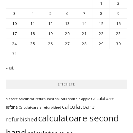
1
2
3
4
5
6
7
8
9
10
11
12
13
14
15
16
17
18
19
20
21
22
23
24
25
26
27
28
29
30
31
« iul.
ETICHETE
calculatoare
alegere calculator refurbished
aplicatii android
apple
calculatoare
ieftine
Calculatoarele refurbished
calculatoare second
refurbished
hand