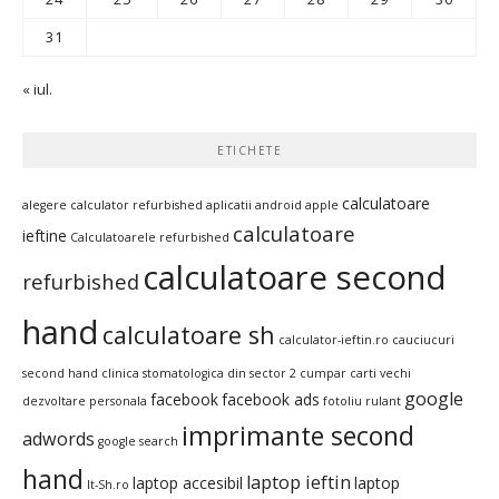
31
« iul.
ETICHETE
calculatoare
alegere calculator refurbished
aplicatii android
apple
calculatoare
ieftine
Calculatoarele refurbished
calculatoare second
refurbished
hand
calculatoare sh
calculator-ieftin.ro
cauciucuri
second hand
clinica stomatologica din sector 2
cumpar carti vechi
google
facebook
facebook ads
dezvoltare personala
fotoliu rulant
imprimante second
adwords
google search
hand
laptop ieftin
laptop accesibil
laptop
It-Sh.ro