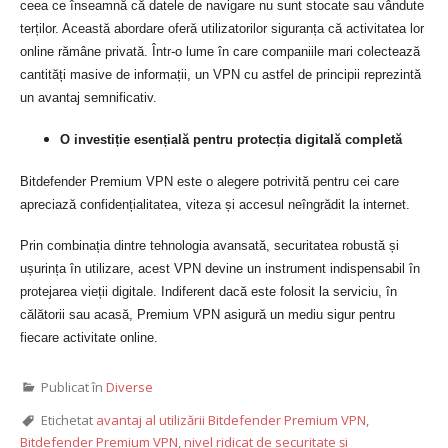
ceea ce înseamnă că datele de navigare nu sunt stocate sau vândute
terților. Această abordare oferă utilizatorilor siguranța că activitatea lor
online rămâne privată. Într-o lume în care companiile mari colectează
cantități masive de informații, un VPN cu astfel de principii reprezintă
un avantaj semnificativ.
O investiție esențială pentru protecția digitală completă
Bitdefender Premium VPN este o alegere potrivită pentru cei care
apreciază confidențialitatea, viteza și accesul neîngrădit la internet.
Prin combinația dintre tehnologia avansată, securitatea robustă și
ușurința în utilizare, acest VPN devine un instrument indispensabil în
protejarea vieții digitale. Indiferent dacă este folosit la serviciu, în
călătorii sau acasă, Premium VPN asigură un mediu sigur pentru
fiecare activitate online.
Publicat în
Diverse
Etichetat
avantaj al utilizării Bitdefender Premium VPN
,
Bitdefender Premium VPN
,
nivel ridicat de securitate și