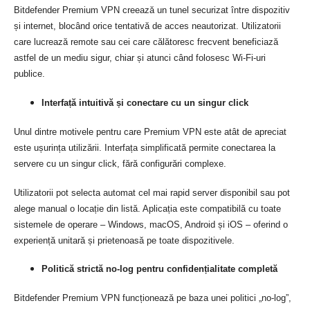
Bitdefender Premium VPN creează un tunel securizat între dispozitiv
și internet, blocând orice tentativă de acces neautorizat. Utilizatorii
care lucrează remote sau cei care călătoresc frecvent beneficiază
astfel de un mediu sigur, chiar și atunci când folosesc Wi-Fi-uri
publice.
Interfață intuitivă și conectare cu un singur click
Unul dintre motivele pentru care Premium VPN este atât de apreciat
este ușurința utilizării. Interfața simplificată permite conectarea la
servere cu un singur click, fără configurări complexe.
Utilizatorii pot selecta automat cel mai rapid server disponibil sau pot
alege manual o locație din listă. Aplicația este compatibilă cu toate
sistemele de operare – Windows, macOS, Android și iOS – oferind o
experiență unitară și prietenoasă pe toate dispozitivele.
Politică strictă no-log pentru confidențialitate completă
Bitdefender Premium VPN funcționează pe baza unei politici „no-log”,