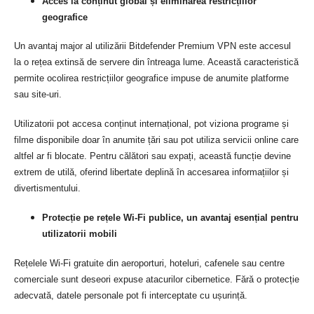
Acces la conținut global și eliminarea restricțiilor
geografice
Un avantaj major al utilizării Bitdefender Premium VPN este accesul
la o rețea extinsă de servere din întreaga lume. Această caracteristică
permite ocolirea restricțiilor geografice impuse de anumite platforme
sau site-uri.
Utilizatorii pot accesa conținut internațional, pot viziona programe și
filme disponibile doar în anumite țări sau pot utiliza servicii online care
altfel ar fi blocate. Pentru călători sau expați, această funcție devine
extrem de utilă, oferind libertate deplină în accesarea informațiilor și
divertismentului.
Protecție pe rețele Wi-Fi publice, un avantaj esențial pentru
utilizatorii mobili
Rețelele Wi-Fi gratuite din aeroporturi, hoteluri, cafenele sau centre
comerciale sunt deseori expuse atacurilor cibernetice. Fără o protecție
adecvată, datele personale pot fi interceptate cu ușurință.