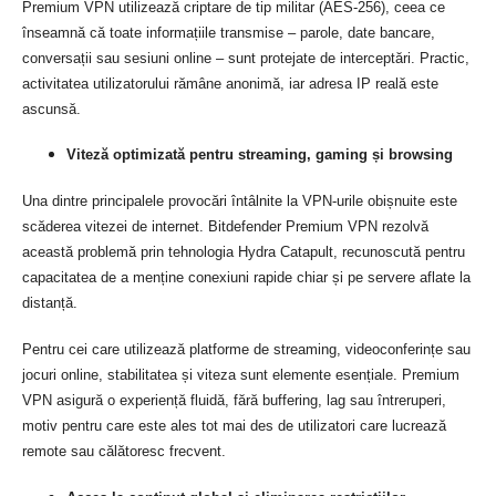
Premium VPN utilizează criptare de tip militar (AES-256), ceea ce
înseamnă că toate informațiile transmise – parole, date bancare,
conversații sau sesiuni online – sunt protejate de interceptări. Practic,
activitatea utilizatorului rămâne anonimă, iar adresa IP reală este
ascunsă.
Viteză optimizată pentru streaming, gaming și browsing
Una dintre principalele provocări întâlnite la VPN-urile obișnuite este
scăderea vitezei de internet. Bitdefender Premium VPN rezolvă
această problemă prin tehnologia Hydra Catapult, recunoscută pentru
capacitatea de a menține conexiuni rapide chiar și pe servere aflate la
distanță.
Pentru cei care utilizează platforme de streaming, videoconferințe sau
jocuri online, stabilitatea și viteza sunt elemente esențiale. Premium
VPN asigură o experiență fluidă, fără buffering, lag sau întreruperi,
motiv pentru care este ales tot mai des de utilizatori care lucrează
remote sau călătoresc frecvent.