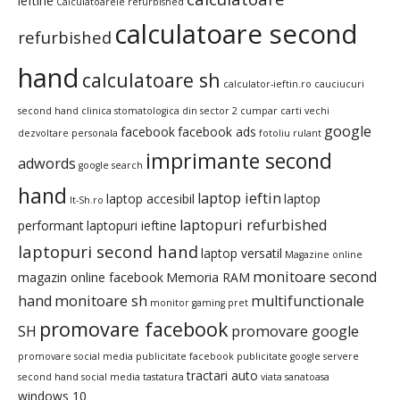
ieftine
Calculatoarele refurbished
calculatoare second
refurbished
hand
calculatoare sh
calculator-ieftin.ro
cauciucuri
second hand
clinica stomatologica din sector 2
cumpar carti vechi
google
facebook
facebook ads
dezvoltare personala
fotoliu rulant
imprimante second
adwords
google search
hand
laptop ieftin
laptop accesibil
laptop
It-Sh.ro
laptopuri refurbished
performant
laptopuri ieftine
laptopuri second hand
laptop versatil
Magazine online
monitoare second
magazin online facebook
Memoria RAM
hand
monitoare sh
multifunctionale
monitor gaming pret
promovare facebook
SH
promovare google
promovare social media
publicitate facebook
publicitate google
servere
tractari auto
second hand
social media
tastatura
viata sanatoasa
windows 10