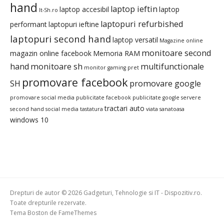
hand
laptop ieftin
laptop accesibil
laptop
It-Sh.ro
laptopuri refurbished
performant
laptopuri ieftine
laptopuri second hand
laptop versatil
Magazine online
monitoare second
magazin online facebook
Memoria RAM
hand
monitoare sh
multifunctionale
monitor gaming pret
promovare facebook
SH
promovare google
promovare social media
publicitate facebook
publicitate google
servere
tractari auto
second hand
social media
tastatura
viata sanatoasa
windows 10
Drepturi de autor © 2026 Gadgeturi, Tehnologie si IT - Dispozitiv.ro.
Toate drepturile rezervate.
Tema Boston de
FameThemes