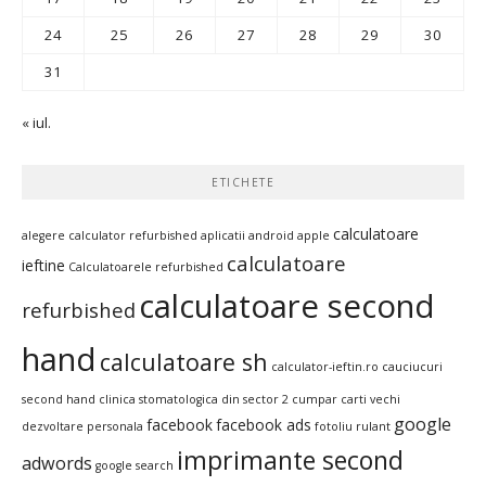
24
25
26
27
28
29
30
31
« iul.
ETICHETE
calculatoare
alegere calculator refurbished
aplicatii android
apple
calculatoare
ieftine
Calculatoarele refurbished
calculatoare second
refurbished
hand
calculatoare sh
calculator-ieftin.ro
cauciucuri
second hand
clinica stomatologica din sector 2
cumpar carti vechi
google
facebook
facebook ads
dezvoltare personala
fotoliu rulant
imprimante second
adwords
google search