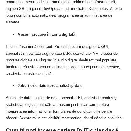
oportunități pentru administratori cloud, arhitecți de infrastructură,
ingineri SRE, ingineri DevOps sau administratori Kubernetes. Aceste
joburi combină automatizarea, programarea și administrarea de
sisteme.
Meserii creative în zona digitală
IT-ul nu înseamnă doar cod. Profesii precum designer UX/UI,
specialist în realitate augmentată (AR), dezvoltator VR, creator de
produse digitale sau inginer în audio digital devin tot mai populare.
Indiferent că este vorba de aplicații mobile sau experiențe imersive,
creativitatea este esențială.
Joburi orientate spre analiză și date
Analist de date, inginer de date, specialist BI, analist de produs și
statistician digital sunt câteva meserii pentru cei care preferă
interpretarea informațiilor și formularea de concluzii utile pentru
afaceri. Aceste roluri cer abilități matematice, dar și gândire analitică.
Cum îți poți începe cariera în IT chiar dacă