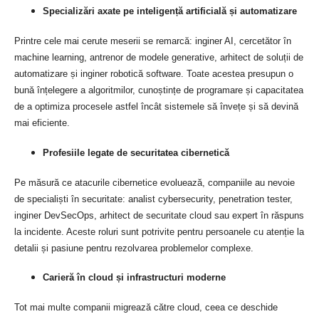
Specializări axate pe inteligență artificială și automatizare
Printre cele mai cerute meserii se remarcă: inginer AI, cercetător în
machine learning, antrenor de modele generative, arhitect de soluții de
automatizare și inginer robotică software. Toate acestea presupun o
bună înțelegere a algoritmilor, cunoștințe de programare și capacitatea
de a optimiza procesele astfel încât sistemele să învețe și să devină
mai eficiente.
Profesiile legate de securitatea cibernetică
Pe măsură ce atacurile cibernetice evoluează, companiile au nevoie
de specialiști în securitate: analist cybersecurity, penetration tester,
inginer DevSecOps, arhitect de securitate cloud sau expert în răspuns
la incidente. Aceste roluri sunt potrivite pentru persoanele cu atenție la
detalii și pasiune pentru rezolvarea problemelor complexe.
Carieră în cloud și infrastructuri moderne
Tot mai multe companii migrează către cloud, ceea ce deschide