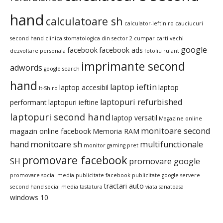
hand
calculatoare sh
calculator-ieftin.ro
cauciucuri
second hand
clinica stomatologica din sector 2
cumpar carti vechi
google
facebook
facebook ads
dezvoltare personala
fotoliu rulant
imprimante second
adwords
google search
hand
laptop ieftin
laptop accesibil
laptop
It-Sh.ro
laptopuri refurbished
performant
laptopuri ieftine
laptopuri second hand
laptop versatil
Magazine online
monitoare second
magazin online facebook
Memoria RAM
hand
monitoare sh
multifunctionale
monitor gaming pret
promovare facebook
SH
promovare google
promovare social media
publicitate facebook
publicitate google
servere
tractari auto
second hand
social media
tastatura
viata sanatoasa
windows 10