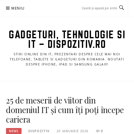
Sari
MENIU
la
conținut
GADGETURI, TEHNOLOGIE SI
IT – DISPOZITIV.RO
STIRI ONLINE DIN IT, PREZENTARI DESPRE CELE MAI NOI
TELEFOANE, TABLETE SI GADGETURI DIN ROMANIA. NOUTATI
DESPRE IPHONE, IPAD SI SAMSUNG GALAXY
25 de meserii de viitor din
domeniul IT și cum îți poți începe
cariera
NEWS
DISPOZITIV
20 IANUARIE 2026
0