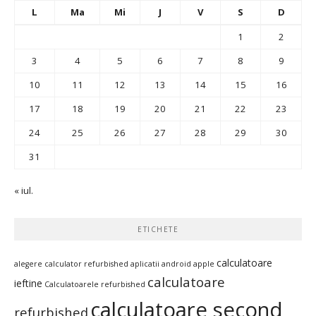
L
Ma
Mi
J
V
S
D
1
2
3
4
5
6
7
8
9
10
11
12
13
14
15
16
17
18
19
20
21
22
23
24
25
26
27
28
29
30
31
« iul.
ETICHETE
calculatoare
alegere calculator refurbished
aplicatii android
apple
calculatoare
ieftine
Calculatoarele refurbished
calculatoare second
refurbished