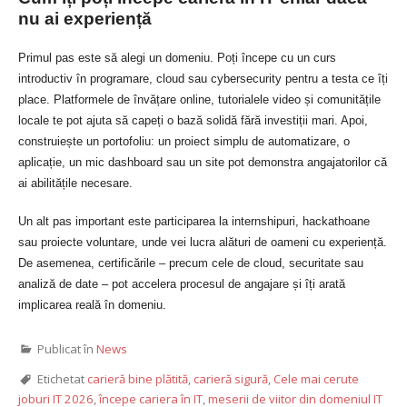
nu ai experiență
Primul pas este să alegi un domeniu. Poți începe cu un curs
introductiv în programare, cloud sau cybersecurity pentru a testa ce îți
place. Platformele de învățare online, tutorialele video și comunitățile
locale te pot ajuta să capeți o bază solidă fără investiții mari. Apoi,
construiește un portofoliu: un proiect simplu de automatizare, o
aplicație, un mic dashboard sau un site pot demonstra angajatorilor că
ai abilitățile necesare.
Un alt pas important este participarea la internshipuri, hackathoane
sau proiecte voluntare, unde vei lucra alături de oameni cu experiență.
De asemenea, certificările – precum cele de cloud, securitate sau
analiză de date – pot accelera procesul de angajare și îți arată
implicarea reală în domeniu.
Publicat în
News
Etichetat
carieră bine plătită
,
carieră sigură
,
Cele mai cerute
joburi IT 2026
,
începe cariera în IT
,
meserii de viitor din domeniul IT