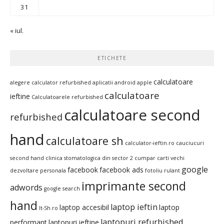
31
« iul.
ETICHETE
calculatoare
alegere calculator refurbished
aplicatii android
apple
calculatoare
ieftine
Calculatoarele refurbished
calculatoare second
refurbished
hand
calculatoare sh
calculator-ieftin.ro
cauciucuri
second hand
clinica stomatologica din sector 2
cumpar carti vechi
google
facebook
facebook ads
dezvoltare personala
fotoliu rulant
imprimante second
adwords
google search
hand
laptop ieftin
laptop accesibil
laptop
It-Sh.ro
laptopuri refurbished
performant
laptopuri ieftine