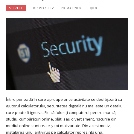
STIRI IT
DISPOZITIV
20 MAI 2026
0
Într-o perioadă în care aproape orice activitate se desfășoară cu
ajutorul calculatorului, securitatea digitală nu mai este un detaliu
care poate fi ignorat. Fie că folosiți computerul pentru muncă,
studiu, cumpărături online, plăți sau divertisment, riscurile din
mediul online sunt reale și tot mai variate. Din acest motiv,
instalarea unui antivirus pe calculator reprezintă una…