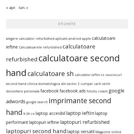
« apr.
iun. »
ETICHETE
calculatoare
alegere calculator refurbished
aplicatii android
apple
calculatoare
ieftine
Calculatoarele refurbished
calculatoare second
refurbished
hand
calculatoare sh
calculator-ieftin.ro
cauciucuri
second hand
clinica stomatologica din sector 2
cumpar carti vechi
google
facebook
facebook ads
dezvoltare personala
fotoliu rulant
imprimante second
adwords
google search
hand
laptop ieftin
laptop accesibil
laptop
It-Sh.ro
laptopuri refurbished
performant
laptopuri ieftine
laptopuri second hand
laptop versatil
Magazine online