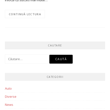
înlocui cu succes mai multe…
CONTINUĂ LECTURA
CAUTARE
Caută
după:
CATEGORII
Auto
Diverse
News