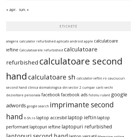
« apr.
iun. »
ETICHETE
calculatoare
alegere calculator refurbished
aplicatii android
apple
calculatoare
ieftine
Calculatoarele refurbished
calculatoare second
refurbished
hand
calculatoare sh
calculator-ieftin.ro
cauciucuri
second hand
clinica stomatologica din sector 2
cumpar carti vechi
google
facebook
facebook ads
dezvoltare personala
fotoliu rulant
imprimante second
adwords
google search
hand
laptop ieftin
laptop accesibil
laptop
It-Sh.ro
laptopuri refurbished
performant
laptopuri ieftine
laptopuri second hand
laptop versatil
Magazine online