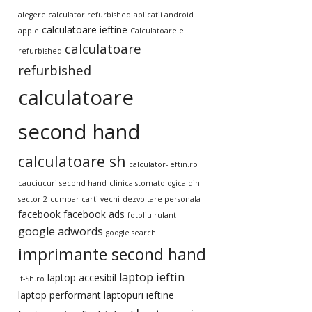
alegere calculator refurbished
aplicatii android
calculatoare ieftine
apple
Calculatoarele
calculatoare
refurbished
refurbished
calculatoare
second hand
calculatoare sh
calculator-ieftin.ro
cauciucuri second hand
clinica stomatologica din
sector 2
cumpar carti vechi
dezvoltare personala
facebook
facebook ads
fotoliu rulant
google adwords
google search
imprimante second hand
laptop ieftin
laptop accesibil
It-Sh.ro
laptop performant
laptopuri ieftine