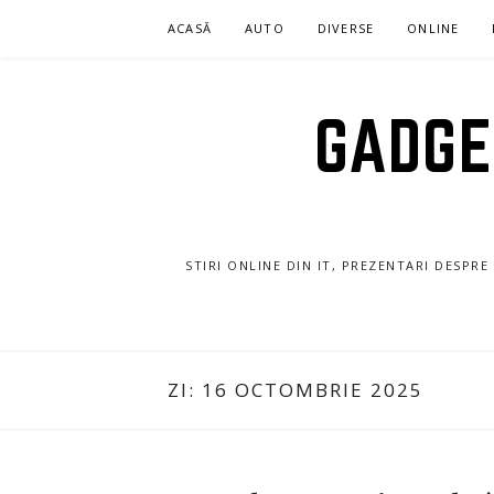
Sari
ACASĂ
AUTO
DIVERSE
ONLINE
la
conținut
GADGET
STIRI ONLINE DIN IT, PREZENTARI DESPR
ZI:
16 OCTOMBRIE 2025