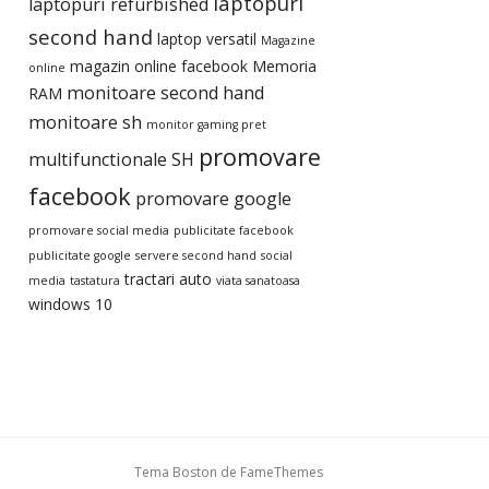
laptopuri
laptopuri refurbished
second hand
laptop versatil
Magazine
magazin online facebook
Memoria
online
monitoare second hand
RAM
monitoare sh
monitor gaming pret
promovare
multifunctionale SH
facebook
promovare google
promovare social media
publicitate facebook
publicitate google
servere second hand
social
tractari auto
media
tastatura
viata sanatoasa
windows 10
Tema Boston de
FameThemes