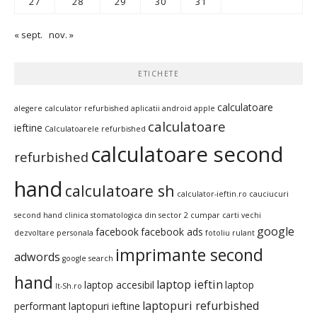
27
28
29
30
31
« sept.
nov. »
ETICHETE
calculatoare
alegere calculator refurbished
aplicatii android
apple
calculatoare
ieftine
Calculatoarele refurbished
calculatoare second
refurbished
hand
calculatoare sh
calculator-ieftin.ro
cauciucuri
second hand
clinica stomatologica din sector 2
cumpar carti vechi
google
facebook
facebook ads
dezvoltare personala
fotoliu rulant
imprimante second
adwords
google search
hand
laptop ieftin
laptop accesibil
laptop
It-Sh.ro
laptopuri refurbished
performant
laptopuri ieftine