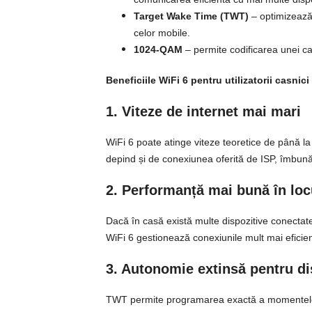
Target Wake Time (TWT)
– optimizează 
celor mobile.
1024-QAM
– permite codificarea unei ca
Beneficiile WiFi 6 pentru utilizatorii casnici
1. Viteze de internet mai mari
WiFi 6 poate atinge viteze teoretice de până l
depind și de conexiunea oferită de ISP, îmbunătă
2. Performanță mai bună în lo
Dacă în casă există multe dispozitive conectate 
WiFi 6 gestionează conexiunile mult mai eficient
3. Autonomie extinsă pentru di
TWT permite programarea exactă a momentelor î