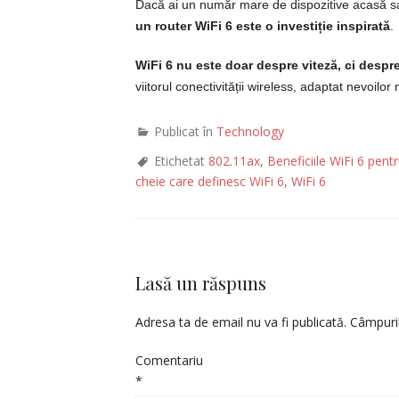
Dacă ai un număr mare de dispozitive acasă sa
un router WiFi 6 este o investiție inspirată
.
WiFi 6 nu este doar despre viteză, ci despre 
viitorul conectivității wireless, adaptat nevoilor
Publicat în
Technology
Etichetat
802.11ax
,
Beneficiile WiFi 6 pentr
cheie care definesc WiFi 6
,
WiFi 6
Lasă un răspuns
Adresa ta de email nu va fi publicată.
Câmpuril
Comentariu
*