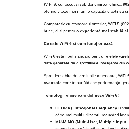
WiFi 6,
cunoscut și sub denumirea tehnică
80
oferind viteze mai mari, o capacitate extinsă 
Comparativ cu standardul anterior, WiFi 5 (802
bune, ci și pentru
o experiență mai stabilă și
Ce este WiFi 6 și cum funcționează
WiFi 6 este noul standard pentru rețelele wirele
date generate de dispozitivele inteligente din
Spre deosebire de versiunile anterioare, WiFi 
avansate
care îmbunătățesc performanța gener
Tehnologii cheie care definesc WiFi 6:
OFDMA (Orthogonal Frequency Divisi
către mai mulți utilizatori, reducând laten
MU-MIMO (Multi-User, Multiple Input,
comunicarea eficientă cu mai multe dispoz