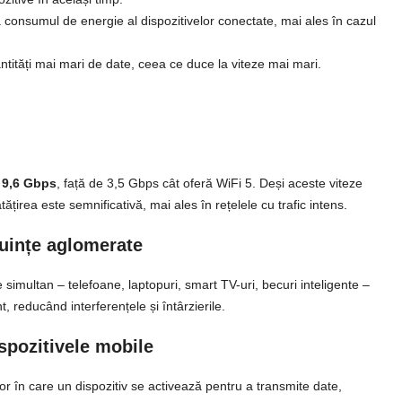
consumul de energie al dispozitivelor conectate, mai ales în cazul
ntități mai mari de date, ceea ce duce la viteze mai mari.
a
9,6 Gbps
, față de 3,5 Gbps cât oferă WiFi 5. Deși aceste viteze
țirea este semnificativă, mai ales în rețelele cu trafic intens.
cuințe aglomerate
simultan – telefoane, laptopuri, smart TV-uri, becuri inteligente –
, reducând interferențele și întârzierile.
spozitivele mobile
n care un dispozitiv se activează pentru a transmite date,