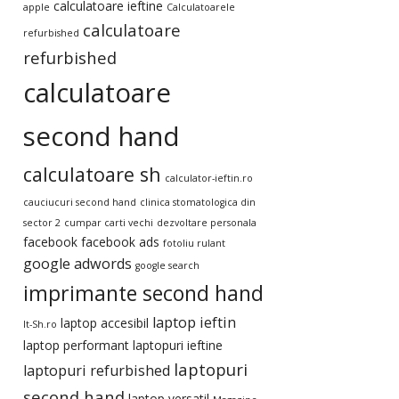
calculatoare ieftine
apple
Calculatoarele
calculatoare
refurbished
refurbished
calculatoare
second hand
calculatoare sh
calculator-ieftin.ro
cauciucuri second hand
clinica stomatologica din
sector 2
cumpar carti vechi
dezvoltare personala
facebook
facebook ads
fotoliu rulant
google adwords
google search
imprimante second hand
laptop ieftin
laptop accesibil
It-Sh.ro
laptop performant
laptopuri ieftine
laptopuri
laptopuri refurbished
second hand
laptop versatil