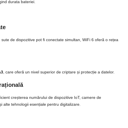
ind durata bateriei.
ate
e sute de dispozitive pot fi conectate simultan, WiFi 6 oferă o rețea
A3
, care oferă un nivel superior de criptare și protecție a datelor.
erațională
icient creșterea numărului de dispozitive IoT, camere de
 alte tehnologii esențiale pentru digitalizare.