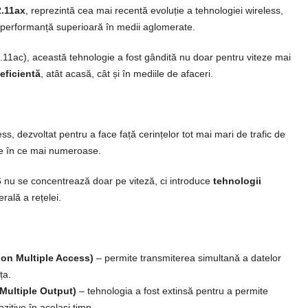
2.11ax
, reprezintă cea mai recentă evoluție a tehnologiei wireless,
și performanță superioară în medii aglomerate.
.11ac), această tehnologie a fost gândită nu doar pentru viteze mai
 eficientă
, atât acasă, cât și în mediile de afaceri.
ss, dezvoltat pentru a face față cerințelor tot mai mari de trafic de
 ce în ce mai numeroase.
6 nu se concentrează doar pe viteză, ci introduce
tehnologii
ală a rețelei.
on Multiple Access)
– permite transmiterea simultană a datelor
ța.
 Multiple Output)
– tehnologia a fost extinsă pentru a permite
itive în același timp.