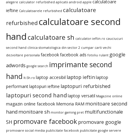
calculatoare
alegere calculator refurbished
aplicatii android
apple
calculatoare
ieftine
Calculatoarele refurbished
calculatoare second
refurbished
hand
calculatoare sh
calculator-ieftin.ro
cauciucuri
second hand
clinica stomatologica din sector 2
cumpar carti vechi
google
facebook
facebook ads
dezvoltare personala
fotoliu rulant
imprimante second
adwords
google search
hand
laptop ieftin
laptop accesibil
laptop
It-Sh.ro
laptopuri refurbished
performant
laptopuri ieftine
laptopuri second hand
laptop versatil
Magazine online
monitoare second
magazin online facebook
Memoria RAM
hand
monitoare sh
multifunctionale
monitor gaming pret
promovare facebook
SH
promovare google
promovare social media
publicitate facebook
publicitate google
servere