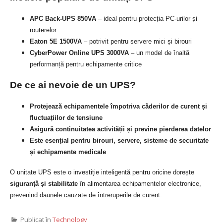
APC Back-UPS 850VA
– ideal pentru protecția PC-urilor și
routerelor
Eaton 5E 1500VA
– potrivit pentru servere mici și birouri
CyberPower Online UPS 3000VA
– un model de înaltă
performanță pentru echipamente critice
De ce ai nevoie de un UPS?
Protejează echipamentele împotriva căderilor de curent și
fluctuațiilor de tensiune
Asigură continuitatea activității și previne pierderea datelor
Este esențial pentru birouri, servere, sisteme de securitate
și echipamente medicale
O unitate UPS este o investiție inteligentă pentru oricine dorește
siguranță și stabilitate
în alimentarea echipamentelor electronice,
prevenind daunele cauzate de întreruperile de curent.
Publicat în
Technology