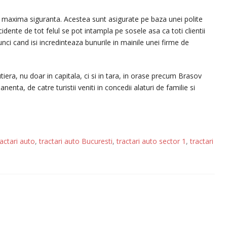
de maxima siguranta. Acestea sunt asigurate pe baza unei polite
dente de tot felul se pot intampla pe sosele asa ca toti clientii
nci cand isi incredinteaza bunurile in mainile unei firme de
utiera, nu doar in capitala, ci si in tara, in orase precum Brasov
nta, de catre turistii veniti in concedii alaturi de familie si
ractari auto
,
tractari auto Bucuresti
,
tractari auto sector 1
,
tractari