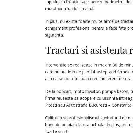
faptului ca trebuie sa elibereze perimetrul de 
mutat dintr-un loc in altul.
In plus, nu exista foarte multe firme de tractar
echipament profesional pentru a face fata prov
siguranta.
Tractari si asistenta 
Interventiie se realizeaza in maxim 30 de min
care nu au timp de pierdut asteptand firmele d
asa ca se pot efectua cereri indiferent de or
De la bobcart, motostivuitor, pompa beton, tr
firma reuseste sa acopere cu usurinta intreaga
Pitesti sau Autostrada Bucuresti – Constanta, a
Calitatea si profesionalismul sunt atuuri de ne
bune de pe piata la ora actuala. In plus, pretur
foarte scurt.