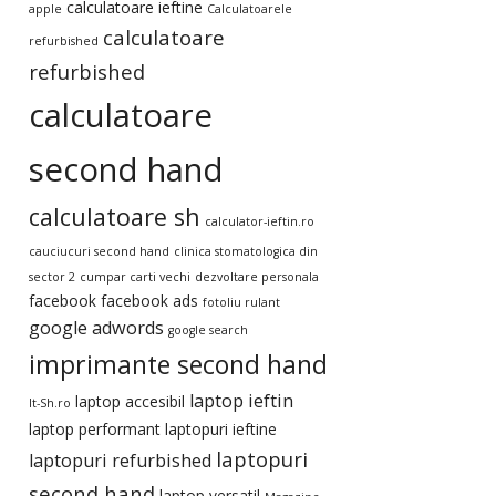
calculatoare ieftine
apple
Calculatoarele
calculatoare
refurbished
refurbished
calculatoare
second hand
calculatoare sh
calculator-ieftin.ro
cauciucuri second hand
clinica stomatologica din
sector 2
cumpar carti vechi
dezvoltare personala
facebook
facebook ads
fotoliu rulant
google adwords
google search
imprimante second hand
laptop ieftin
laptop accesibil
It-Sh.ro
laptop performant
laptopuri ieftine
laptopuri
laptopuri refurbished
second hand
laptop versatil