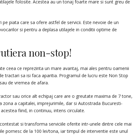
utilajele folosite. Acestea au un tonaj foarte mare si sunt greu de
i pe piata care sa ofere astfel de servicii. Este nevoie de un
ocarilor si pentru a deplasa utilajele in conditii optime de
rutiera non-stop!
ute ceea ce reprezinta un mare avantaj, mai ales pentru oamenii
e tractari sa isi faca aparitia. Programul de lucru este Non Stop
a sau de vremea de afara.
actor sau orice alt echipaj care are o greutate maxima de 7 tone,
 zona a capitalei, imprejurimile, dar si Autostrada Bucuresti-
cestea fiind, in continuu, intens circulate.
contestat si transforma serviciile oferite intr-unele dintre cele mai
ile pornesc de la 100 lei/tona, iar timpul de interventie este unul