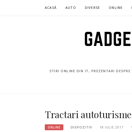
Sari
ACASĂ
AUTO
DIVERSE
ONLINE
la
conținut
GADGET
STIRI ONLINE DIN IT, PREZENTARI DESPR
Tractari autoturisme 
DISPOZITIV
18 IULIE 2017
ONLINE