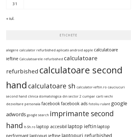
31
« iul.
ETICHETE
calculatoare
alegere calculator refurbished
aplicatii android
apple
calculatoare
ieftine
Calculatoarele refurbished
calculatoare second
refurbished
hand
calculatoare sh
calculator-ieftin.ro
cauciucuri
second hand
clinica stomatologica din sector 2
cumpar carti vechi
google
facebook
facebook ads
dezvoltare personala
fotoliu rulant
imprimante second
adwords
google search
hand
laptop ieftin
laptop accesibil
laptop
It-Sh.ro
laptopuri refurbished
performant
laptopuri ieftine