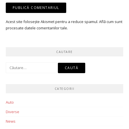
Acest site folosește Akismet pentru a reduce spamul.
Află cum sunt
procesate datele comentariilor tale
.
CAUTARE
Caută
după:
CATEGORII
Auto
Diverse
News