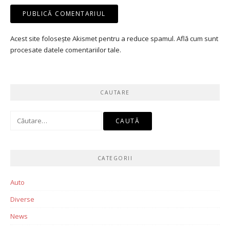
Acest site folosește Akismet pentru a reduce spamul.
Află cum sunt
procesate datele comentariilor tale
.
CAUTARE
Caută
după:
CATEGORII
Auto
Diverse
News