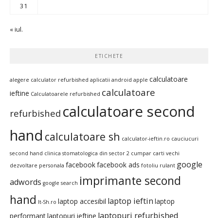
31
« iul.
ETICHETE
calculatoare
alegere calculator refurbished
aplicatii android
apple
calculatoare
ieftine
Calculatoarele refurbished
calculatoare second
refurbished
hand
calculatoare sh
calculator-ieftin.ro
cauciucuri
second hand
clinica stomatologica din sector 2
cumpar carti vechi
google
facebook
facebook ads
dezvoltare personala
fotoliu rulant
imprimante second
adwords
google search
hand
laptop ieftin
laptop accesibil
laptop
It-Sh.ro
laptopuri refurbished
performant
laptopuri ieftine