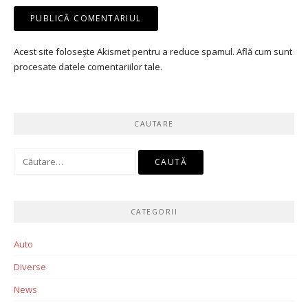
Acest site folosește Akismet pentru a reduce spamul.
Află cum sunt
procesate datele comentariilor tale
.
CAUTARE
Caută
după:
CATEGORII
Auto
Diverse
News