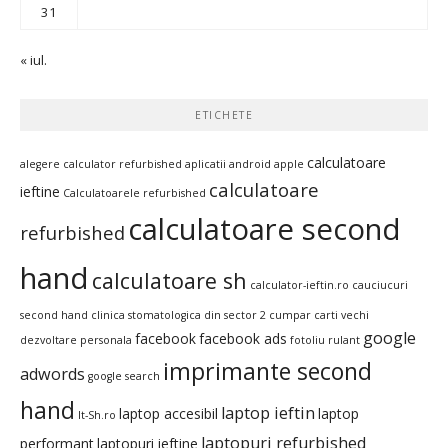
31
« iul.
ETICHETE
calculatoare
alegere calculator refurbished
aplicatii android
apple
calculatoare
ieftine
Calculatoarele refurbished
calculatoare second
refurbished
hand
calculatoare sh
calculator-ieftin.ro
cauciucuri
second hand
clinica stomatologica din sector 2
cumpar carti vechi
google
facebook
facebook ads
dezvoltare personala
fotoliu rulant
imprimante second
adwords
google search
hand
laptop ieftin
laptop accesibil
laptop
It-Sh.ro
laptopuri refurbished
performant
laptopuri ieftine