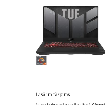
Lasă un răspuns
Adresa ta de email nu va fi publicată.
Câmpuril