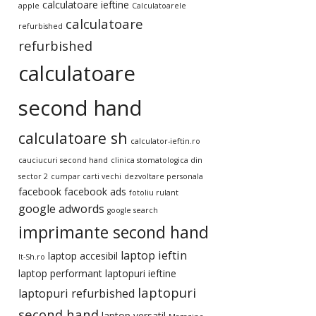
calculatoare ieftine
apple
Calculatoarele
calculatoare
refurbished
refurbished
calculatoare
second hand
calculatoare sh
calculator-ieftin.ro
cauciucuri second hand
clinica stomatologica din
sector 2
cumpar carti vechi
dezvoltare personala
facebook
facebook ads
fotoliu rulant
google adwords
google search
imprimante second hand
laptop ieftin
laptop accesibil
It-Sh.ro
laptop performant
laptopuri ieftine
laptopuri
laptopuri refurbished
second hand
laptop versatil