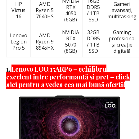
NVIDIA
16GB
HP
AMD
Gameri
RTX
DDR5
Victus
Ryzen 5
avansați,
4050
/ 1TB
16
7640HS
multitasking
(6GB)
SSD
NVIDIA
32GB
Gaming
Lenovo
AMD
RTX
DDR5
profesional
Legion
Ryzen 9
5070
/ 1TB
și creație
Pro 5
8945HX
(8GB)
SSD
digitală
1.
Lenovo LOQ 15ARP9 – echilibru
excelent între performanță și preț – click
aici pentru a vedea cea mai bună ofertă!