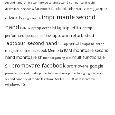
second hand
clinica stomatologica din sector 2
cumpar carti vechi
google
facebook
facebook ads
dezvoltare personala
fotoliu rulant
imprimante second
adwords
google search
hand
laptop ieftin
laptop accesibil
laptop
It-Sh.ro
laptopuri refurbished
performant
laptopuri ieftine
laptopuri second hand
laptop versatil
Magazine online
monitoare second
magazin online facebook
Memoria RAM
hand
monitoare sh
multifunctionale
monitor gaming pret
promovare facebook
SH
promovare google
promovare social media
publicitate facebook
publicitate google
servere
tractari auto
second hand
social media
tastatura
viata sanatoasa
windows 10