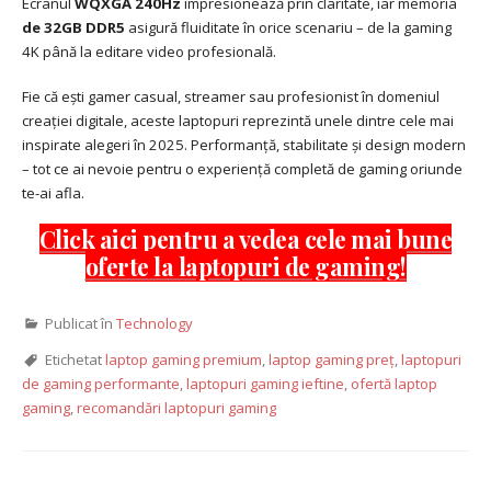
Ecranul
WQXGA 240Hz
impresionează prin claritate, iar memoria
de 32GB DDR5
asigură fluiditate în orice scenariu – de la gaming
4K până la editare video profesională.
Fie că ești gamer casual, streamer sau profesionist în domeniul
creației digitale, aceste laptopuri reprezintă unele dintre cele mai
inspirate alegeri în 2025. Performanță, stabilitate și design modern
– tot ce ai nevoie pentru o experiență completă de gaming oriunde
te-ai afla.
Click aici pentru a vedea cele mai bune
oferte la laptopuri de gaming!
Publicat în
Technology
Etichetat
laptop gaming premium
,
laptop gaming preț
,
laptopuri
de gaming performante
,
laptopuri gaming ieftine
,
ofertă laptop
gaming
,
recomandări laptopuri gaming