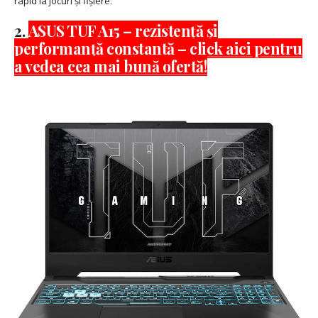
rapid la jocuri și fișiere.
2.
ASUS TUF A15 – rezistență și
performanță constantă – click aici pentru
a vedea cea mai bună ofertă!