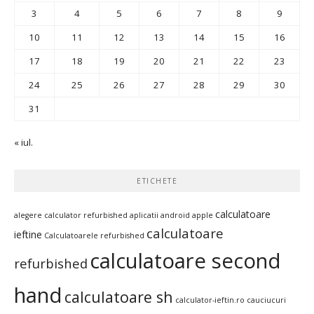
3
4
5
6
7
8
9
10
11
12
13
14
15
16
17
18
19
20
21
22
23
24
25
26
27
28
29
30
31
« iul.
ETICHETE
calculatoare
alegere calculator refurbished
aplicatii android
apple
calculatoare
ieftine
Calculatoarele refurbished
calculatoare second
refurbished
hand
calculatoare sh
calculator-ieftin.ro
cauciucuri