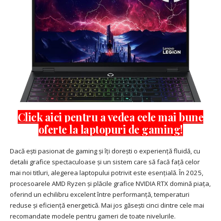
Click aici pentru a vedea cele mai bune
oferte la laptopuri de gaming!
Dacă ești pasionat de gaming și îți dorești o experiență fluidă, cu
detalii grafice spectaculoase și un sistem care să facă față celor
mai noi titluri, alegerea laptopului potrivit este esențială. În 2025,
procesoarele AMD Ryzen și plăcile grafice NVIDIA RTX domină piața,
oferind un echilibru excelent între performanță, temperaturi
reduse și eficiență energetică. Mai jos găsești cinci dintre cele mai
recomandate modele pentru gameri de toate nivelurile.