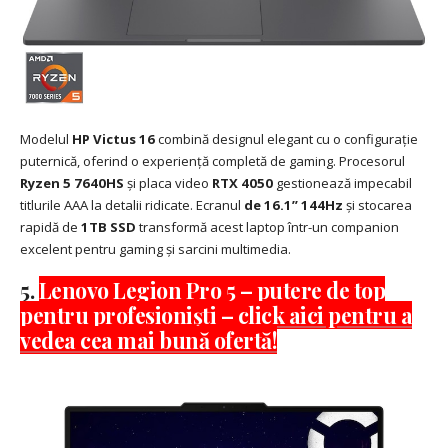
Modelul
HP Victus 16
combină designul elegant cu o configurație
puternică, oferind o experiență completă de gaming. Procesorul
Ryzen 5 7640HS
și placa video
RTX 4050
gestionează impecabil
titlurile AAA la detalii ridicate. Ecranul
de 16.1” 144Hz
și stocarea
rapidă de
1TB SSD
transformă acest laptop într-un companion
excelent pentru gaming și sarcini multimedia.
5.
Lenovo Legion Pro 5 – putere de top
pentru profesioniști – click aici pentru a
vedea cea mai bună ofertă!