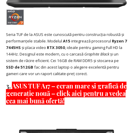
Seria TUF de la ASUS este cunoscută pentru construcția robustă și
performanțele stabile. Modelul
A15
integrează procesorul
Ryzen 7
7445HS
și placa video
RTX 3050
, ideale pentru gaming Full HD la
144Hz. Designul este modern, cu o carcasă
Graphite Black
și un
sistem de răcire eficient. Cei 16GB de RAM DDR5 și stocarea pe
SSD de 512GB
fac din acest laptop o alegere excelentă pentru
gameri care vor un raport calitate-preț corect.
3.
ASUS TUF A17 – ecran mare și grafică de
generație nouă – click aici pentru a vedea
cea mai bună ofertă!