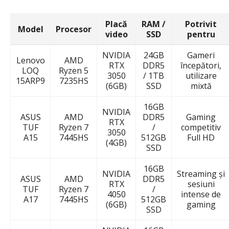
Placă
RAM /
Potrivit
Model
Procesor
video
SSD
pentru
NVIDIA
24GB
Gameri
Lenovo
AMD
RTX
DDR5
începători,
LOQ
Ryzen 5
3050
/ 1TB
utilizare
15ARP9
7235HS
(6GB)
SSD
mixtă
16GB
NVIDIA
ASUS
AMD
DDR5
Gaming
RTX
TUF
Ryzen 7
/
competitiv
3050
A15
7445HS
512GB
Full HD
(4GB)
SSD
16GB
NVIDIA
Streaming și
ASUS
AMD
DDR5
RTX
sesiuni
TUF
Ryzen 7
/
4050
intense de
A17
7445HS
512GB
(6GB)
gaming
SSD