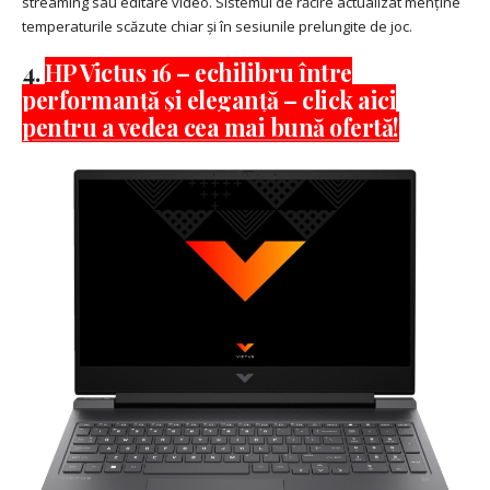
streaming sau editare video. Sistemul de răcire actualizat menține
temperaturile scăzute chiar și în sesiunile prelungite de joc.
4.
HP Victus 16 – echilibru între
performanță și eleganță – click aici
pentru a vedea cea mai bună ofertă!