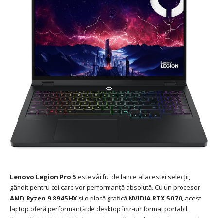
Lenovo Legion Pro 5
este vârful de lance al acestei selecții,
gândit pentru cei care vor performanță absolută. Cu un procesor
AMD Ryzen 9 8945HX
și o placă grafică
NVIDIA RTX 5070
, acest
laptop oferă performanță de desktop într-un format portabil.