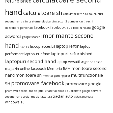
refurbished
hand
calculatoare sh
calculator-ieftin.ro
cauciucuri
second hand
clinica stomatologica din sector 2
cumpar carti vechi
google
facebook
facebook ads
dezvoltare personala
fotoliu rulant
imprimante second
adwords
google search
hand
laptop ieftin
laptop accesibil
laptop
It-Sh.ro
laptopuri refurbished
performant
laptopuri ieftine
laptopuri second hand
laptop versatil
Magazine online
monitoare second
magazin online facebook
Memoria RAM
hand
monitoare sh
multifunctionale
monitor gaming pret
promovare facebook
SH
promovare google
promovare social media
publicitate facebook
publicitate google
servere
tractari auto
second hand
social media
tastatura
viata sanatoasa
windows 10