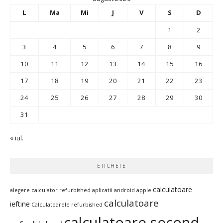
L
Ma
Mi
J
V
S
D
1
2
3
4
5
6
7
8
9
10
11
12
13
14
15
16
17
18
19
20
21
22
23
24
25
26
27
28
29
30
31
« iul.
ETICHETE
calculatoare
alegere calculator refurbished
aplicatii android
apple
calculatoare
ieftine
Calculatoarele refurbished
calculatoare second