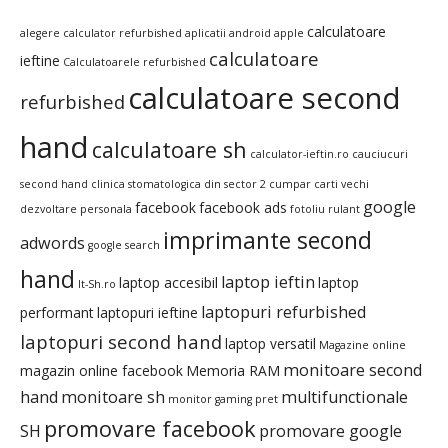
calculatoare
alegere calculator refurbished
aplicatii android
apple
calculatoare
ieftine
Calculatoarele refurbished
calculatoare second
refurbished
hand
calculatoare sh
calculator-ieftin.ro
cauciucuri
second hand
clinica stomatologica din sector 2
cumpar carti vechi
google
facebook
facebook ads
dezvoltare personala
fotoliu rulant
imprimante second
adwords
google search
hand
laptop ieftin
laptop accesibil
laptop
It-Sh.ro
laptopuri refurbished
performant
laptopuri ieftine
laptopuri second hand
laptop versatil
Magazine online
monitoare second
magazin online facebook
Memoria RAM
hand
monitoare sh
multifunctionale
monitor gaming pret
promovare facebook
SH
promovare google