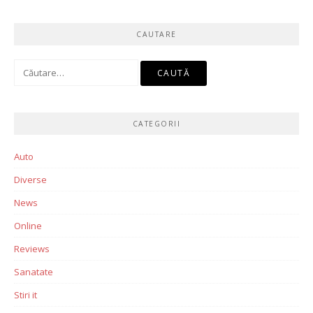
CAUTARE
Caută
după:
CATEGORII
Auto
Diverse
News
Online
Reviews
Sanatate
Stiri it