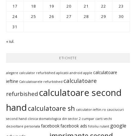
17
18
19
20
21
22
23
24
25
26
27
28
29
30
31
« iul.
ETICHETE
calculatoare
alegere calculator refurbished
aplicatii android
apple
calculatoare
ieftine
Calculatoarele refurbished
calculatoare second
refurbished
hand
calculatoare sh
calculator-ieftin.ro
cauciucuri
second hand
clinica stomatologica din sector 2
cumpar carti vechi
google
facebook
facebook ads
dezvoltare personala
fotoliu rulant
imprimante second