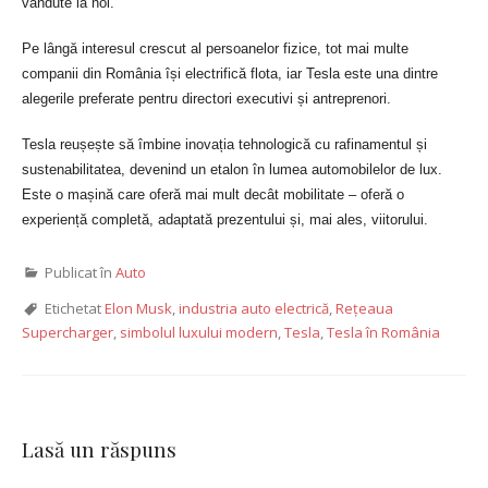
vândute la noi.
Pe lângă interesul crescut al persoanelor fizice, tot mai multe
companii din România își electrifică flota, iar Tesla este una dintre
alegerile preferate pentru directori executivi și antreprenori.
Tesla reușește să îmbine inovația tehnologică cu rafinamentul și
sustenabilitatea, devenind un etalon în lumea automobilelor de lux.
Este o mașină care oferă mai mult decât mobilitate – oferă o
experiență completă, adaptată prezentului și, mai ales, viitorului.
Publicat în
Auto
Etichetat
Elon Musk
,
industria auto electrică
,
Rețeaua
Supercharger
,
simbolul luxului modern
,
Tesla
,
Tesla în România
Lasă un răspuns