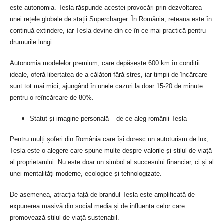
este autonomia. Tesla răspunde acestei provocări prin dezvoltarea
unei rețele globale de stații Supercharger. În România, rețeaua este în
continuă extindere, iar Tesla devine din ce în ce mai practică pentru
drumurile lungi.
Autonomia modelelor premium, care depășește 600 km în condiții
ideale, oferă libertatea de a călători fără stres, iar timpii de încărcare
sunt tot mai mici, ajungând în unele cazuri la doar 15-20 de minute
pentru o reîncărcare de 80%.
Statut și imagine personală – de ce aleg românii Tesla
Pentru mulți șoferi din România care își doresc un autoturism de lux,
Tesla este o alegere care spune multe despre valorile și stilul de viață
al proprietarului. Nu este doar un simbol al succesului financiar, ci și al
unei mentalități moderne, ecologice și tehnologizate.
De asemenea, atracția față de brandul Tesla este amplificată de
expunerea masivă din social media și de influența celor care
promovează stilul de viață sustenabil.