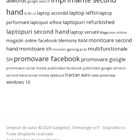
adwords
google search
hand
laptop ieftin
laptop accesibil
laptop
It-Sh.ro
laptopuri refurbished
performant
laptopuri ieftine
laptopuri second hand
laptop versatil
Magazine online
monitoare second
magazin online facebook
Memoria RAM
hand
monitoare sh
multifunctionale
monitor gaming pret
promovare facebook
SH
promovare google
promovare social media
publicitate facebook
publicitate google
servere
tractari auto
second hand
social media
tastatura
viata sanatoasa
windows 10
Drepturi de autor © 2026 Gadgeturi, Tehnologie si IT - Dispozitiv.ro.
Toate drepturile rezervate.