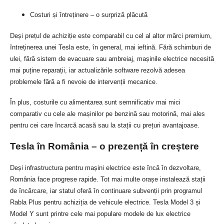
Costuri și întreținere – o surpriză plăcută
Deși prețul de achiziție este comparabil cu cel al altor mărci premium,
întreținerea unei Tesla este, în general, mai ieftină. Fără schimburi de
ulei, fără sistem de evacuare sau ambreiaj, mașinile electrice necesită
mai puține reparații, iar actualizările software rezolvă adesea
problemele fără a fi nevoie de intervenții mecanice.
În plus, costurile cu alimentarea sunt semnificativ mai mici
comparativ cu cele ale mașinilor pe benzină sau motorină, mai ales
pentru cei care încarcă acasă sau la stații cu prețuri avantajoase.
Tesla în România – o prezență în creștere
Deși infrastructura pentru mașini electrice este încă în dezvoltare,
România face progrese rapide. Tot mai multe orașe instalează stații
de încărcare, iar statul oferă în continuare subvenții prin programul
Rabla Plus pentru achiziția de vehicule electrice. Tesla Model 3 și
Model Y sunt printre cele mai populare modele de lux electrice