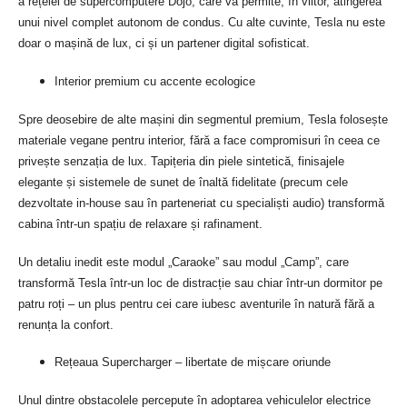
a rețelei de supercomputere Dojo, care va permite, în viitor, atingerea
unui nivel complet autonom de condus. Cu alte cuvinte, Tesla nu este
doar o mașină de lux, ci și un partener digital sofisticat.
Interior premium cu accente ecologice
Spre deosebire de alte mașini din segmentul premium, Tesla folosește
materiale vegane pentru interior, fără a face compromisuri în ceea ce
privește senzația de lux. Tapițeria din piele sintetică, finisajele
elegante și sistemele de sunet de înaltă fidelitate (precum cele
dezvoltate in-house sau în parteneriat cu specialiști audio) transformă
cabina într-un spațiu de relaxare și rafinament.
Un detaliu inedit este modul „Caraoke” sau modul „Camp”, care
transformă Tesla într-un loc de distracție sau chiar într-un dormitor pe
patru roți – un plus pentru cei care iubesc aventurile în natură fără a
renunța la confort.
Rețeaua Supercharger – libertate de mișcare oriunde
Unul dintre obstacolele percepute în adoptarea vehiculelor electrice