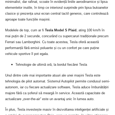
minimalist, dar rafinat, scoate în evidență liniile aerodinamice și lipsa
elementelor inutile, în timp ce interiorul surprinde prin lipsa butoanelor
clasice și prezența unui ecran central tactil generos, care controlează
aproape toate funcțiile mașinii.
Modelele de top, cum ar fi
Tesla Model S Plaid
, ating 100 km/h în
mai puțin de 2 secunde, concurând cu supercaruri tradiționale precum
Ferrari sau Lamborghini. Cu toate acestea, Tesla oferă această
performanță fără emisii poluante și cu un confort pe care puține
vehicule sportive îl pot egala.
Tehnologie de ultimă oră, la bordul fiecărei Tesla
Unul dintre cele mai importante atuuri ale unei mașini Tesla este
tehnologia de pilot automat. Sistemul Autopilot permite condusul semi-
autonom, iar cu fiecare actualizare software, Tesla aduce îmbunătățiri
majore fără ca șoferul să meargă în service. Această capacitate de
actualizare „over-the-air” este un avantaj unic în lumea auto.
În plus, Tesla investește masiv în dezvoltarea inteligenței artificiale și