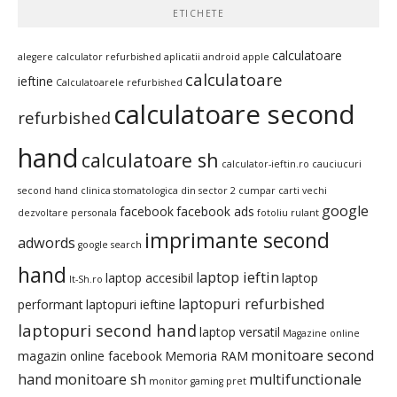
ETICHETE
calculatoare
alegere calculator refurbished
aplicatii android
apple
calculatoare
ieftine
Calculatoarele refurbished
calculatoare second
refurbished
hand
calculatoare sh
calculator-ieftin.ro
cauciucuri
second hand
clinica stomatologica din sector 2
cumpar carti vechi
google
facebook
facebook ads
dezvoltare personala
fotoliu rulant
imprimante second
adwords
google search
hand
laptop ieftin
laptop accesibil
laptop
It-Sh.ro
laptopuri refurbished
performant
laptopuri ieftine
laptopuri second hand
laptop versatil
Magazine online
monitoare second
magazin online facebook
Memoria RAM
hand
monitoare sh
multifunctionale
monitor gaming pret