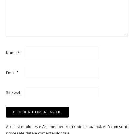
Nume
*
Email
*
Site web
Acest site folosește Akismet pentru a reduce spamul.
Află cum sunt
procesate datele comentariilor tale
.