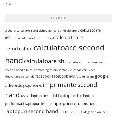
« iul.
ETICHETE
calculatoare
alegere calculator refurbished
aplicatii android
apple
calculatoare
ieftine
Calculatoarele refurbished
calculatoare second
refurbished
hand
calculatoare sh
calculator-ieftin.ro
cauciucuri
second hand
clinica stomatologica din sector 2
cumpar carti vechi
google
facebook
facebook ads
dezvoltare personala
fotoliu rulant
imprimante second
adwords
google search
hand
laptop ieftin
laptop accesibil
laptop
It-Sh.ro
laptopuri refurbished
performant
laptopuri ieftine
laptopuri second hand
laptop versatil
Magazine online