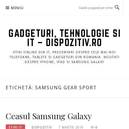
Sari
MENIU
la
conținut
GADGETURI, TEHNOLOGIE SI
IT – DISPOZITIV.RO
STIRI ONLINE DIN IT, PREZENTARI DESPRE CELE MAI NOI
TELEFOANE, TABLETE SI GADGETURI DIN ROMANIA. NOUTATI
DESPRE IPHONE, IPAD SI SAMSUNG GALAXY
ETICHETĂ:
SAMSUNG GEAR SPORT
Ceasul Samsung Galaxy
STIRI IT
DISPOZITIV
7 MARTIE 2019
0