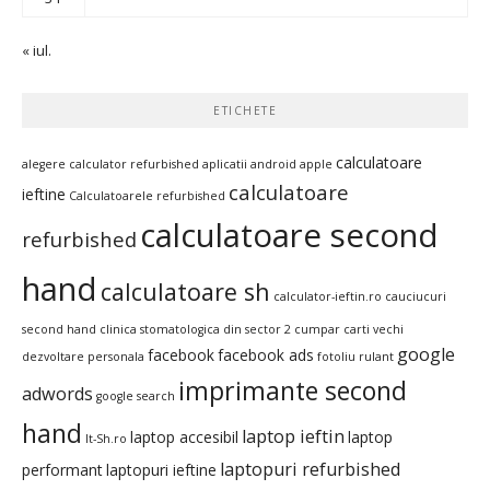
« iul.
ETICHETE
calculatoare
alegere calculator refurbished
aplicatii android
apple
calculatoare
ieftine
Calculatoarele refurbished
calculatoare second
refurbished
hand
calculatoare sh
calculator-ieftin.ro
cauciucuri
second hand
clinica stomatologica din sector 2
cumpar carti vechi
google
facebook
facebook ads
dezvoltare personala
fotoliu rulant
imprimante second
adwords
google search
hand
laptop ieftin
laptop accesibil
laptop
It-Sh.ro
laptopuri refurbished
performant
laptopuri ieftine