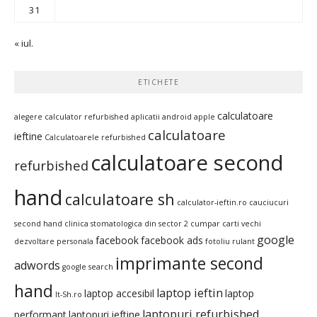
31
« iul.
ETICHETE
calculatoare
alegere calculator refurbished
aplicatii android
apple
calculatoare
ieftine
Calculatoarele refurbished
calculatoare second
refurbished
hand
calculatoare sh
calculator-ieftin.ro
cauciucuri
second hand
clinica stomatologica din sector 2
cumpar carti vechi
google
facebook
facebook ads
dezvoltare personala
fotoliu rulant
imprimante second
adwords
google search
hand
laptop ieftin
laptop accesibil
laptop
It-Sh.ro
laptopuri refurbished
performant
laptopuri ieftine