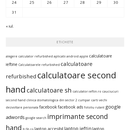
24
25
26
27
28
29
30
31
« iul.
ETICHETE
calculatoare
alegere calculator refurbished
aplicatii android
apple
calculatoare
ieftine
Calculatoarele refurbished
calculatoare second
refurbished
hand
calculatoare sh
calculator-ieftin.ro
cauciucuri
second hand
clinica stomatologica din sector 2
cumpar carti vechi
google
facebook
facebook ads
dezvoltare personala
fotoliu rulant
imprimante second
adwords
google search
hand
laptop ieftin
laptop accesibil
laptop
It-Sh.ro