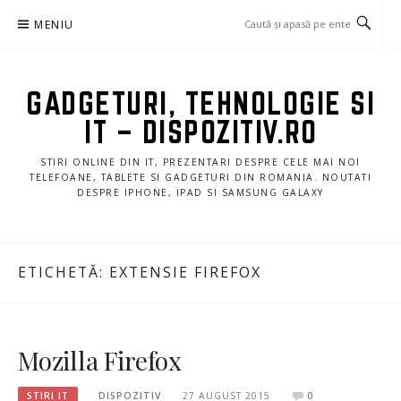
Sari
MENIU
la
conținut
GADGETURI, TEHNOLOGIE SI
IT – DISPOZITIV.RO
STIRI ONLINE DIN IT, PREZENTARI DESPRE CELE MAI NOI
TELEFOANE, TABLETE SI GADGETURI DIN ROMANIA. NOUTATI
DESPRE IPHONE, IPAD SI SAMSUNG GALAXY
ETICHETĂ:
EXTENSIE FIREFOX
Mozilla Firefox
STIRI IT
DISPOZITIV
27 AUGUST 2015
0