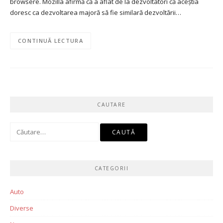
browsere. Mozilla afirmă că a aflat de la dezvoltatori că aceștia
doresc ca dezvoltarea majoră să fie similară dezvoltării…
CONTINUĂ LECTURA
CAUTARE
Caută
după:
CATEGORII
Auto
Diverse