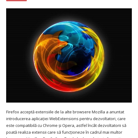
Firefox acceptă extensiile de la alte browsere Mozilla a anuntat
introducerea aplicației WebExtensions pentru dezvoltatori, care
este compatibilă cu Chrome și Opera, astfel încât dezvoltatorii să
poată realiza extensii care să funcționeze în cadrul mai multor