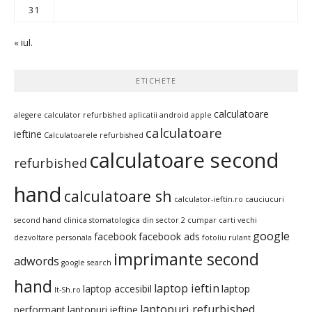
31
« iul.
ETICHETE
calculatoare
alegere calculator refurbished
aplicatii android
apple
calculatoare
ieftine
Calculatoarele refurbished
calculatoare second
refurbished
hand
calculatoare sh
calculator-ieftin.ro
cauciucuri
second hand
clinica stomatologica din sector 2
cumpar carti vechi
google
facebook
facebook ads
dezvoltare personala
fotoliu rulant
imprimante second
adwords
google search
hand
laptop ieftin
laptop accesibil
laptop
It-Sh.ro
laptopuri refurbished
performant
laptopuri ieftine