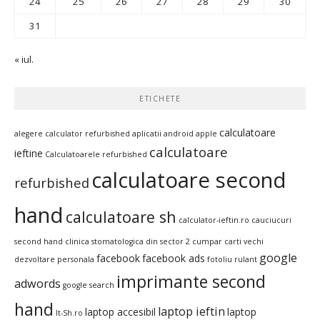
24
25
26
27
28
29
30
31
« iul.
ETICHETE
calculatoare
alegere calculator refurbished
aplicatii android
apple
calculatoare
ieftine
Calculatoarele refurbished
calculatoare second
refurbished
hand
calculatoare sh
calculator-ieftin.ro
cauciucuri
second hand
clinica stomatologica din sector 2
cumpar carti vechi
google
facebook
facebook ads
dezvoltare personala
fotoliu rulant
imprimante second
adwords
google search
hand
laptop ieftin
laptop accesibil
laptop
It-Sh.ro