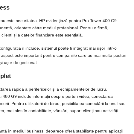
ness
irou este securitatea. HP evidențiază pentru Pro Tower 400 G9
manentă, orientate către mediul profesional. Pentru o firmă,
lienți și a datelor financiare este esențială.
figurația îl include, sistemul poate fi integrat mai ușor într-o
st aspect este important pentru companiile care au mai multe posturi
 și ușor de gestionat.
plet
rea rapidă a perifericelor și a echipamentelor de lucru.
 480 G9 include informații despre porturi video, conectarea
rii. Pentru utilizatorii de birou, posibilitatea conectării la unul sau
 mai ales în contabilitate, vânzări, suport clienți sau activități
tă în mediul business, deoarece oferă stabilitate pentru aplicații