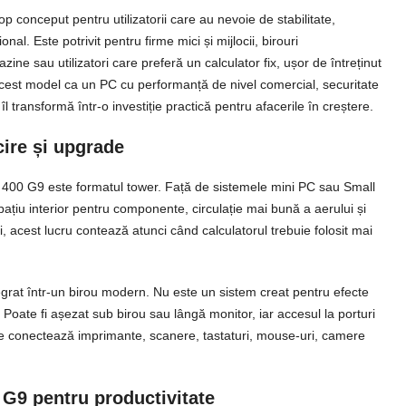
p conceput pentru utilizatorii care au nevoie de stabilitate,
nal. Este potrivit pentru firme mici și mijlocii, birouri
gazine sau utilizatori care preferă un calculator fix, ușor de întreținut
e acest model ca un PC cu performanță de nivel comercial, securitate
îl transformă într-o investiție practică pentru afacerile în creștere.
cire și upgrade
 400 G9 este formatul tower. Față de sistemele mini PC sau Small
ațiu interior pentru componente, circulație mai bună a aerului și
 acest lucru contează atunci când calculatorul trebuie folosit mai
egrat într-un birou modern. Nu este un sistem creat pentru efecte
 Poate fi așezat sub birou sau lângă monitor, iar accesul la porturi
i care conectează imprimante, scanere, tastaturi, mouse-uri, camere
G9 pentru productivitate