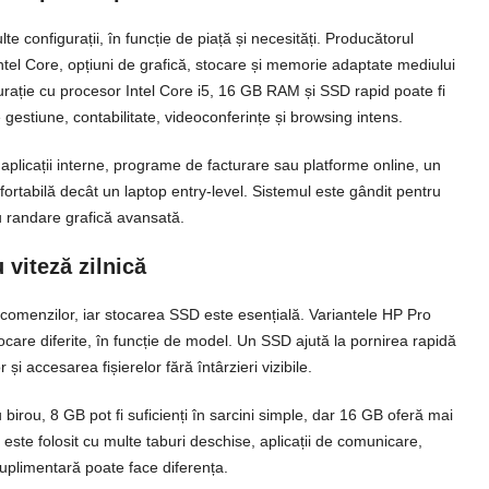
 configurații, în funcție de piață și necesități. Producătorul
el Core, opțiuni de grafică, stocare și memorie adaptate mediului
igurație cu procesor Intel Core i5, 16 GB RAM și SSD rapid poate fi
 gestiune, contabilitate, videoconferințe și browsing intens.
, aplicații interne, programe de facturare sau platforme online, un
fortabilă decât un laptop entry-level. Sistemul este gândit pentru
u randare grafică avansată.
viteză zilnică
omenzilor, iar stocarea SSD este esențială. Variantele HP Pro
ocare diferite, în funcție de model. Un SSD ajută la pornirea rapidă
și accesarea fișierelor fără întârzieri vizibile.
irou, 8 GB pot fi suficienți în sarcini simple, dar 16 GB oferă mai
este folosit cu multe taburi deschise, aplicații de comunicare,
uplimentară poate face diferența.