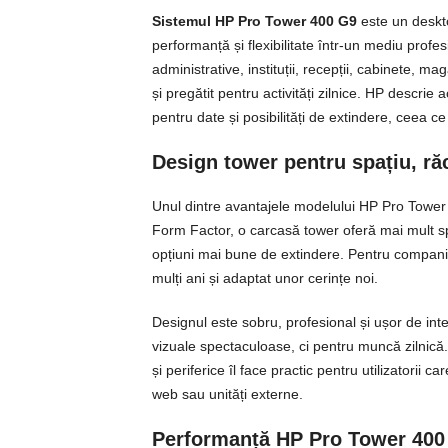
Sistemul HP Pro Tower 400 G9
este un deskto
performanță și flexibilitate într-un mediu profesio
administrative, instituții, recepții, cabinete, ma
și pregătit pentru activități zilnice. HP descri
pentru date și posibilități de extindere, ceea ce 
Design tower pentru spațiu, ră
Unul dintre avantajele modelului HP Pro Tower
Form Factor, o carcasă tower oferă mai mult sp
opțiuni mai bune de extindere. Pentru companii,
mulți ani și adaptat unor cerințe noi.
Designul este sobru, profesional și ușor de int
vizuale spectaculoase, ci pentru muncă zilnică.
și periferice îl face practic pentru utilizatori
web sau unități externe.
Performanță HP Pro Tower 400 