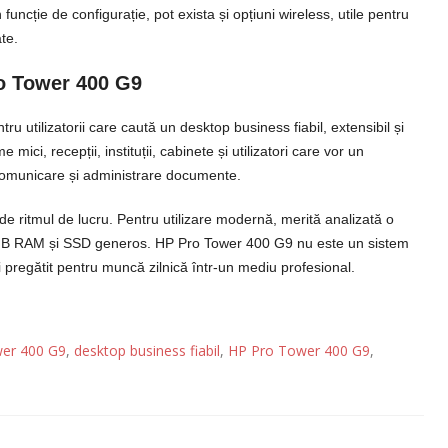
 funcție de configurație, pot exista și opțiuni wireless, utile pentru
te.
ro Tower 400 G9
u utilizatorii care caută un desktop business fiabil, extensibil și
 mici, recepții, instituții, cabinete și utilizatori care vor un
e, comunicare și administrare documente.
 de ritmul de lucru. Pentru utilizare modernă, merită analizată o
 GB RAM și SSD generos. HP Pro Tower 400 G9 nu este un sistem
și pregătit pentru muncă zilnică într-un mediu profesional.
wer 400 G9
,
desktop business fiabil
,
HP Pro Tower 400 G9
,