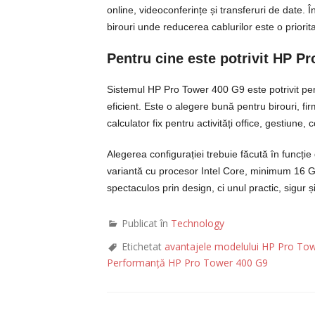
online, videoconferințe și transferuri de date. În
birouri unde reducerea cablurilor este o priorita
Pentru cine este potrivit HP P
Sistemul HP Pro Tower 400 G9 este potrivit pentr
eficient. Este o alegere bună pentru birouri, firme
calculator fix pentru activități office, gestiun
Alegerea configurației trebuie făcută în funcție
variantă cu procesor Intel Core, minimum 16
spectaculos prin design, ci unul practic, sigur 
Publicat în
Technology
Etichetat
avantajele modelului HP Pro To
Performanță HP Pro Tower 400 G9