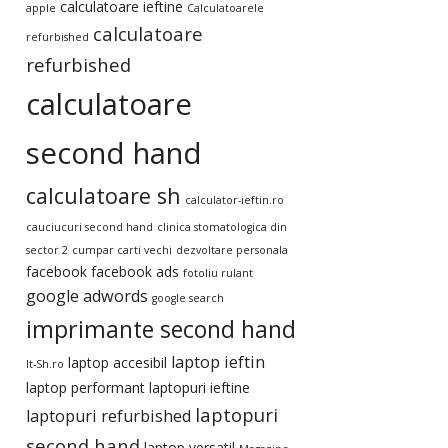
calculatoare ieftine
apple
Calculatoarele
calculatoare
refurbished
refurbished
calculatoare
second hand
calculatoare sh
calculator-ieftin.ro
cauciucuri second hand
clinica stomatologica din
sector 2
cumpar carti vechi
dezvoltare personala
facebook
facebook ads
fotoliu rulant
google adwords
google search
imprimante second hand
laptop ieftin
laptop accesibil
It-Sh.ro
laptop performant
laptopuri ieftine
laptopuri
laptopuri refurbished
second hand
laptop versatil