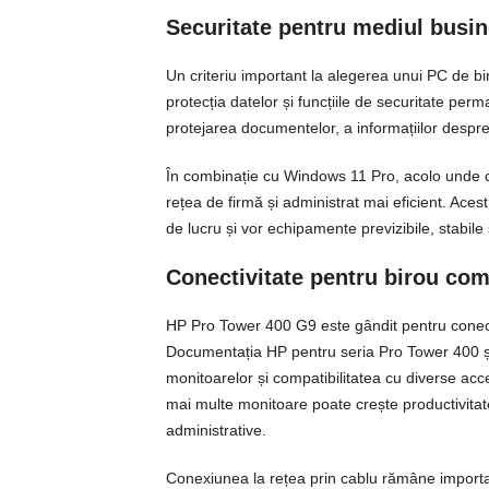
Securitate pentru mediul busi
Un criteriu important la alegerea unui PC de b
protecția datelor și funcțiile de securitate per
protejarea documentelor, a informațiilor despre c
În combinație cu Windows 11 Pro, acolo unde con
rețea de firmă și administrat mai eficient. Ace
de lucru și vor echipamente previzibile, stabile
Conectivitate pentru birou com
HP Pro Tower 400 G9 este gândit pentru conecta
Documentația HP pentru seria Pro Tower 400 și
monitoarelor și compatibilitatea cu diverse acceso
mai multe monitoare poate crește productivitatea,
administrative.
Conexiunea la rețea prin cablu rămâne importan