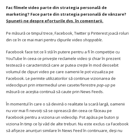
Fac filmele video parte din strategia personală de
marketing? Face parte din strategia personală de vânzare?
Spuneți-ne despre eforturile dvs. în comentarii.
Pe măsură ce timpul trece, Facebook, Twitter și Pinterest joacă roluri
din ce în ce mai mari pentru clipurile video
shoppable.
Facebook face tot ce îi stă în putere pentru a fi în competiție cu
YouTube în ceea ce privește reclamele video și chiar în prezent
testează o caracteristică care ar putea crește în mod deosebit
volumul de clipuri video pe care oamenii le pot vizualiza pe
Facebook. Le permite utilizatorilor să continue vizionarea de
videoclipuri prin intermediul unei casete/ferestre
pop-up
pe
măsură ce aceștia continuă să caute prin News Feeds.
În momentul în care o să devină o realitate la scară largă, oamenii
nu vor mai fi nevoiți să se oprească din ceea ce făceau pe
Facebook pentru a viziona un videoclip. Pot apăsa pe buton și
viziona în timp ce își văd de alte treburi. Nu este exclus ca Facebook
să afișeze anunțuri similare în News Feed în continuare, deși nu