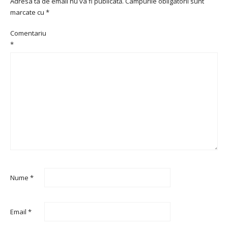
Adresa ta de email nu va fi publicată.
Câmpurile obligatorii sunt
marcate cu
*
Comentariu
*
Nume
*
Email
*