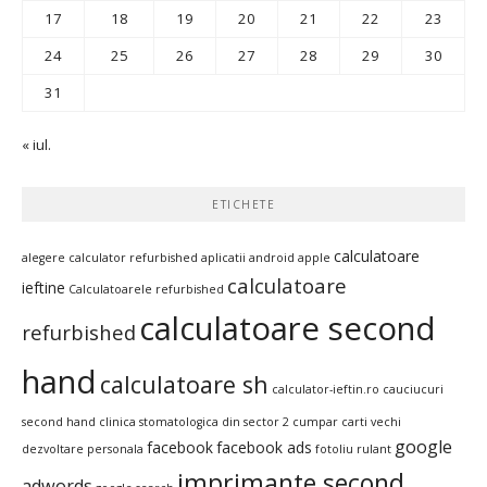
17
18
19
20
21
22
23
24
25
26
27
28
29
30
31
« iul.
ETICHETE
calculatoare
alegere calculator refurbished
aplicatii android
apple
calculatoare
ieftine
Calculatoarele refurbished
calculatoare second
refurbished
hand
calculatoare sh
calculator-ieftin.ro
cauciucuri
second hand
clinica stomatologica din sector 2
cumpar carti vechi
google
facebook
facebook ads
dezvoltare personala
fotoliu rulant
imprimante second
adwords