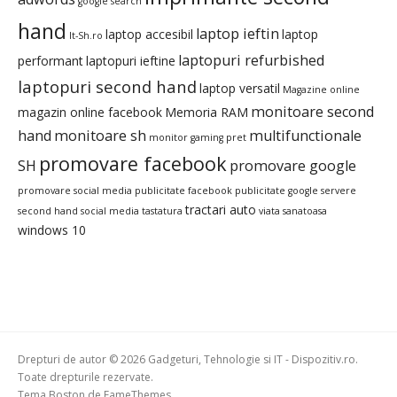
google search
hand
laptop ieftin
laptop accesibil
laptop
It-Sh.ro
laptopuri refurbished
performant
laptopuri ieftine
laptopuri second hand
laptop versatil
Magazine online
monitoare second
magazin online facebook
Memoria RAM
hand
monitoare sh
multifunctionale
monitor gaming pret
promovare facebook
SH
promovare google
promovare social media
publicitate facebook
publicitate google
servere
tractari auto
second hand
social media
tastatura
viata sanatoasa
windows 10
Drepturi de autor © 2026 Gadgeturi, Tehnologie si IT - Dispozitiv.ro.
Toate drepturile rezervate.
Tema Boston de
FameThemes