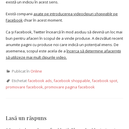
există un indiciu în acest sens.
Există companii
axate pe introducerea videoclipuri
shoppable
pe
Facebook
chiar în acest moment.
Ca și Facebook, Twitter încearcă în mod asiduu să devină un loc mai
bun pentru afaceri în scopul de a vinde produse. A dezvăluit recent
anumite pagini cu produse noi care indică un potențial imens. De
asemenea, scopul este acela de a
încerca să determine afaceriștii
să utilizeze mai mult clipurile video.
Publicat în
Online
Etichetat
facebook ads
,
facebook shoppable
,
facebook spot
,
promovare facebook
,
promovare pagina facebook
Lasă un răspuns