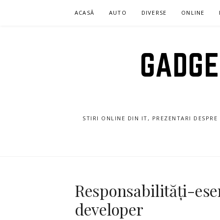
Sari
ACASĂ
AUTO
DIVERSE
ONLINE
la
conținut
GADGET
STIRI ONLINE DIN IT, PREZENTARI DESPR
Responsabilități-ese
developer