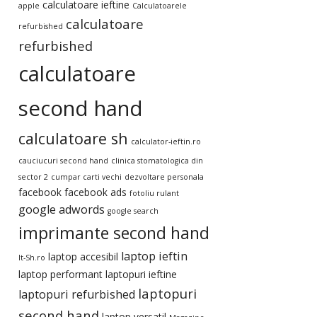
calculatoare ieftine
apple
Calculatoarele
calculatoare
refurbished
refurbished
calculatoare
second hand
calculatoare sh
calculator-ieftin.ro
cauciucuri second hand
clinica stomatologica din
sector 2
cumpar carti vechi
dezvoltare personala
facebook
facebook ads
fotoliu rulant
google adwords
google search
imprimante second hand
laptop ieftin
laptop accesibil
It-Sh.ro
laptop performant
laptopuri ieftine
laptopuri
laptopuri refurbished
second hand
laptop versatil