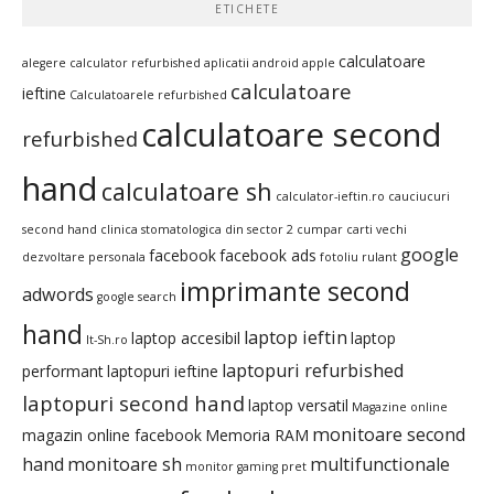
ETICHETE
calculatoare
alegere calculator refurbished
aplicatii android
apple
calculatoare
ieftine
Calculatoarele refurbished
calculatoare second
refurbished
hand
calculatoare sh
calculator-ieftin.ro
cauciucuri
second hand
clinica stomatologica din sector 2
cumpar carti vechi
google
facebook
facebook ads
dezvoltare personala
fotoliu rulant
imprimante second
adwords
google search
hand
laptop ieftin
laptop accesibil
laptop
It-Sh.ro
laptopuri refurbished
performant
laptopuri ieftine
laptopuri second hand
laptop versatil
Magazine online
monitoare second
magazin online facebook
Memoria RAM
hand
monitoare sh
multifunctionale
monitor gaming pret