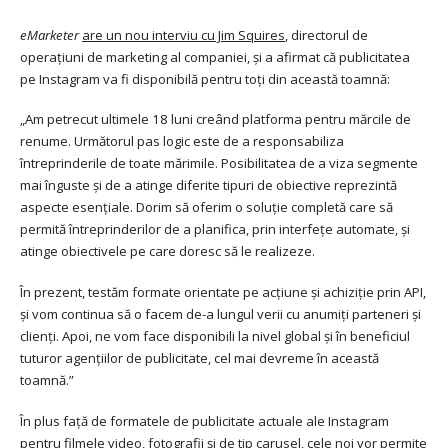
eMarketer
are un nou interviu cu Jim Squires
, directorul de
operațiuni de marketing al companiei, și a afirmat că publicitatea
pe Instagram va fi disponibilă pentru toți din această toamnă:
„Am petrecut ultimele 18 luni creând platforma pentru mărcile de
renume. Următorul pas logic este de a responsabiliza
întreprinderile de toate mărimile. Posibilitatea de a viza segmente
mai înguste și de a atinge diferite tipuri de obiective reprezintă
aspecte esențiale. Dorim să oferim o soluție completă care să
permită întreprinderilor de a planifica, prin interfețe automate, și
atinge obiectivele pe care doresc să le realizeze.
În prezent, testăm formate orientate pe acțiune și achiziție prin API,
și vom continua să o facem de-a lungul verii cu anumiți parteneri și
clienți. Apoi, ne vom face disponibili la nivel global și în beneficiul
tuturor agențiilor de publicitate, cel mai devreme în această
toamnă.”
În plus față de formatele de publicitate actuale ale Instagram
pentru filmele video, fotografii și de tip carusel, cele noi vor permite