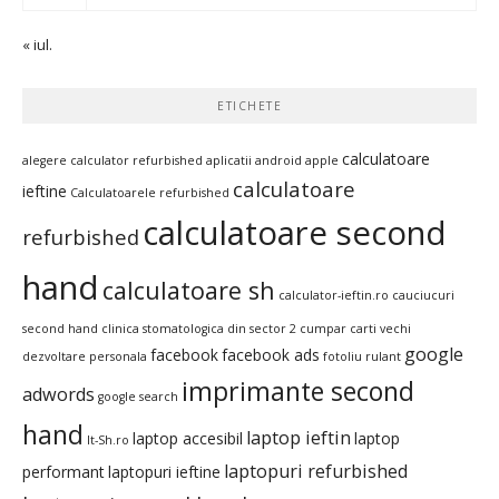
« iul.
ETICHETE
calculatoare
alegere calculator refurbished
aplicatii android
apple
calculatoare
ieftine
Calculatoarele refurbished
calculatoare second
refurbished
hand
calculatoare sh
calculator-ieftin.ro
cauciucuri
second hand
clinica stomatologica din sector 2
cumpar carti vechi
google
facebook
facebook ads
dezvoltare personala
fotoliu rulant
imprimante second
adwords
google search
hand
laptop ieftin
laptop accesibil
laptop
It-Sh.ro
laptopuri refurbished
performant
laptopuri ieftine