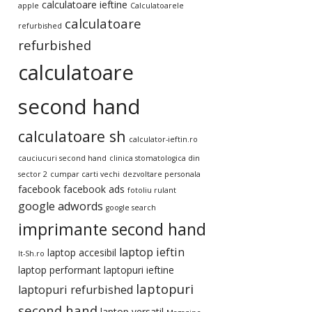
calculatoare ieftine
apple
Calculatoarele
calculatoare
refurbished
refurbished
calculatoare
second hand
calculatoare sh
calculator-ieftin.ro
cauciucuri second hand
clinica stomatologica din
sector 2
cumpar carti vechi
dezvoltare personala
facebook
facebook ads
fotoliu rulant
google adwords
google search
imprimante second hand
laptop ieftin
laptop accesibil
It-Sh.ro
laptop performant
laptopuri ieftine
laptopuri
laptopuri refurbished
second hand
laptop versatil