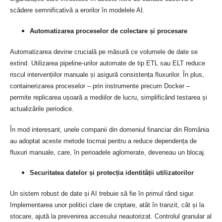
scădere semnificativă a erorilor în modelele AI.
Automatizarea proceselor de colectare și procesare
Automatizarea devine crucială pe măsură ce volumele de date se
extind. Utilizarea pipeline-urilor automate de tip ETL sau ELT reduce
riscul intervențiilor manuale și asigură consistența fluxurilor. În plus,
containerizarea proceselor – prin instrumente precum Docker –
permite replicarea ușoară a mediilor de lucru, simplificând testarea și
actualizările periodice.
În mod interesant, unele companii din domeniul financiar din România
au adoptat aceste metode tocmai pentru a reduce dependența de
fluxuri manuale, care, în perioadele aglomerate, deveneau un blocaj.
Securitatea datelor și protecția identității utilizatorilor
Un sistem robust de date și AI trebuie să fie în primul rând sigur.
Implementarea unor politici clare de criptare, atât în tranzit, cât și la
stocare, ajută la prevenirea accesului neautorizat. Controlul granular al