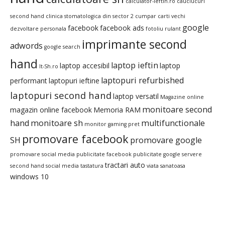
calculator-ieftin.ro
cauciucuri
second hand
clinica stomatologica din sector 2
cumpar carti vechi
google
facebook
facebook ads
dezvoltare personala
fotoliu rulant
imprimante second
adwords
google search
hand
laptop ieftin
laptop accesibil
laptop
It-Sh.ro
laptopuri refurbished
performant
laptopuri ieftine
laptopuri second hand
laptop versatil
Magazine online
monitoare second
magazin online facebook
Memoria RAM
hand
monitoare sh
multifunctionale
monitor gaming pret
promovare facebook
SH
promovare google
promovare social media
publicitate facebook
publicitate google
servere
tractari auto
second hand
social media
tastatura
viata sanatoasa
windows 10