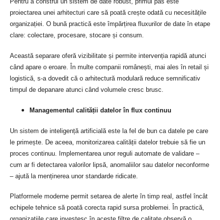
Pentru a construi un sistem de date robust, primul pas este
proiectarea unei arhitecturi care să poată crește odată cu necesitățile
organizației. O bună practică este împărțirea fluxurilor de date în etape
clare: colectare, procesare, stocare și consum.
Această separare oferă vizibilitate și permite intervenția rapidă atunci
când apare o eroare. În multe companii românești, mai ales în retail și
logistică, s-a dovedit că o arhitectură modulară reduce semnificativ
timpul de depanare atunci când volumele cresc brusc.
Managementul calității datelor în flux continuu
Un sistem de inteligență artificială este la fel de bun ca datele pe care
le primește. De aceea, monitorizarea calității datelor trebuie să fie un
proces continuu. Implementarea unor reguli automate de validare –
cum ar fi detectarea valorilor lipsă, anomaliilor sau datelor neconforme
– ajută la menținerea unor standarde ridicate.
Platformele moderne permit setarea de alerte în timp real, astfel încât
echipele tehnice să poată corecta rapid sursa problemei. În practică,
organizațiile care investesc în aceste filtre de calitate observă o