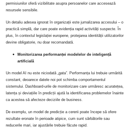
permisiunilor oferă vizibilitate asupra persoanelor care accesează
resursele sensibile.
Un detaliu adesea ignorat în organizații este jurnalizarea accesului – o
practică simplă, dar care poate evidenția rapid activități suspecte. În
plus, în contextul legislației europene, protejarea identității utilizatorilor
devine obligatorie, nu doar recomandată.
Monitorizarea performanței modelelor de inteligență
artificială
Un model AI nu este niciodată „gata”. Performanța lui trebuie urmărită
constant, deoarece datele noi pot schimba comportamentul
sistemului. Dashboard-urile de monitorizare care urmăresc acuratețea,
latența și deviațiile în predicții ajută la identificarea problemelor înainte
ca acestea să afecteze deciziile de business.
De exemplu, un model de predicție a cererii poate începe să ofere
rezultate eronate în perioade atipice, cum sunt sărbătorile sau
reducerile mari, iar ajustările trebuie făcute rapid.