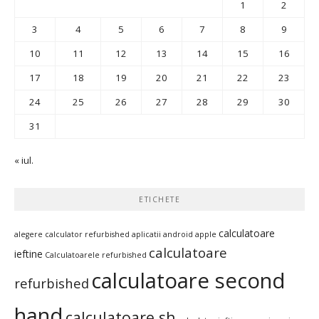
1
2
3
4
5
6
7
8
9
10
11
12
13
14
15
16
17
18
19
20
21
22
23
24
25
26
27
28
29
30
31
« iul.
ETICHETE
calculatoare
alegere calculator refurbished
aplicatii android
apple
calculatoare
ieftine
Calculatoarele refurbished
calculatoare second
refurbished
hand
calculatoare sh