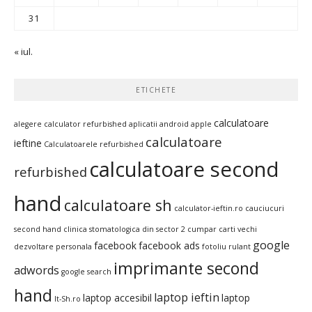
31
« iul.
ETICHETE
calculatoare
alegere calculator refurbished
aplicatii android
apple
calculatoare
ieftine
Calculatoarele refurbished
calculatoare second
refurbished
hand
calculatoare sh
calculator-ieftin.ro
cauciucuri
second hand
clinica stomatologica din sector 2
cumpar carti vechi
google
facebook
facebook ads
dezvoltare personala
fotoliu rulant
imprimante second
adwords
google search
hand
laptop ieftin
laptop accesibil
laptop
It-Sh.ro