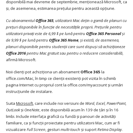
disponibilă mai devreme de septembrie, menționează Microsoft, ca
și, de asemenea, estimarea prețului pentru această opțiune.
Cu abonamentul
Office 365
, utilizatorii Mac dețin o gamă de planuri cu
prețuri disponibile în funcție de necesitățile proprii. Prețurile pentru
utilizatorii privați este de 6,99 $ pe lună pentru
Office 365 Personal
și
de 9,99 $ pe lună pentru
Office 365 Home
, și există, de asemenea,
planuri disponibile pentru studenții care sunt dispuși să achiziționeze
Office 2016
pentru Mac gratuit sau pentru o reducere considerabilă
,
afirmă Microsoft.
Noii clienți pot achiziționa un abonament
Office 365
la
office.com/Mac, în timp ce clienții existenți pot vizita în schimb
pagina Internet cu propriul cont la office.com/myaccount și urmări
instrucțiunile de instalare.
Suita
Microsoft
, care include noi versiuni de
Word, Excel, PowerPoint,
OutLook
și
OneNote
, este disponibilă acum în 139 de țări și în 16
limbi. Include interfața grafică cu fundă și panouri de activități
familiare, ca și funcții proiectate pentru utilizatorii Mac, cum ar fi
vizualizare
Full Screen
, gesturi
multi-touch
și suport
Retina Display
.