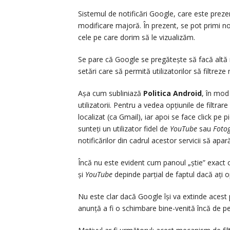
Sistemul de notificări Google, care este prez
modificare majoră. În prezent, se pot primi no
cele pe care dorim să le vizualizăm.
Se pare că Google se pregătește să facă altă 
setări care să permită utilizatorilor să filtreze 
Așa cum subliniază
Politica Android
, în mod 
utilizatorii. Pentru a vedea opțiunile de filtrar
localizat (ca Gmail), iar apoi se face click pe
sunteți un utilizator fidel de
YouTube
sau
Fotog
notificărilor din cadrul acestor servicii să apa
Încă nu este evident cum panoul „știe” exact c
și
YouTube
depinde parțial de faptul dacă ați o
Nu este clar dacă Google își va extinde acest pa
anunță a fi o schimbare bine-venită încă de p