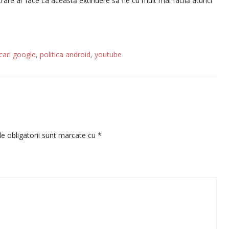
rare ar face ca această extindere să fie cu mult mai facilă atunci
icari google
,
politica android
,
youtube
e obligatorii sunt marcate cu
*