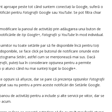
ent aproape peste tot când suntem conectați la Google, suferă o
tificări pentru
Fotografii
Google sau
YouTube
. Se pot filtra chiar
modificare la panoul de activități prin adăugarea unui buton de
notificările de
tip Google+,
Fotografii
și
YouTube
în mod individual.
uimitor nu toate setările par să fie disponibile încă pentru toți
e disponibile, se face click pe butonul de notificare oriunde este
 pictograma
Setări,
astfel cum se menționează mai sus. Dacă
rafii
, puteți lua în considerare opțiunea pentru a permite
ră și atunci când nu mai sunteți logat la Google+.
e opțiuni să afișeze, dar se pare că prezența opțiunilor
Fotografii
ptat sau nu pentru a primi aceste notificări din Setările Google.
nou de activități pentru a include și alte servicii pe viitor, dar se
e acum.