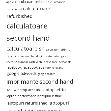
calculatoare ieftine
apple
Calculatoarele
calculatoare
refurbished
refurbished
calculatoare
second hand
calculatoare sh
calculator-ieftin.ro
cauciucuri second hand
clinica stomatologica din
sector 2
cumpar carti vechi
dezvoltare personala
facebook
facebook ads
fotoliu rulant
google adwords
google search
imprimante second hand
laptop ieftin
laptop accesibil
It-Sh.ro
laptop performant
laptopuri ieftine
laptopuri
laptopuri refurbished
second hand
laptop versatil