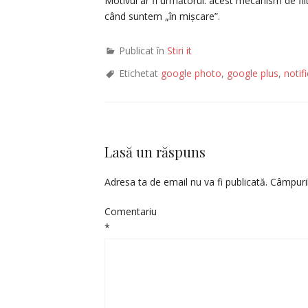
Motivul ar fi următorul: acest mecanism de filt
când suntem „în mișcare”.
Publicat în
Stiri it
Etichetat
google photo
,
google plus
,
notif
Lasă un răspuns
Adresa ta de email nu va fi publicată.
Câmpuril
Comentariu
*