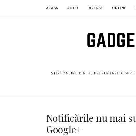
Sari
ACASĂ
AUTO
DIVERSE
ONLINE
la
conținut
GADGET
STIRI ONLINE DIN IT, PREZENTARI DESPR
Notificările nu mai s
Google+