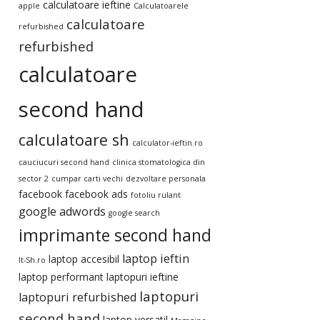
calculatoare ieftine
apple
Calculatoarele
calculatoare
refurbished
refurbished
calculatoare
second hand
calculatoare sh
calculator-ieftin.ro
cauciucuri second hand
clinica stomatologica din
sector 2
cumpar carti vechi
dezvoltare personala
facebook
facebook ads
fotoliu rulant
google adwords
google search
imprimante second hand
laptop ieftin
laptop accesibil
It-Sh.ro
laptop performant
laptopuri ieftine
laptopuri
laptopuri refurbished
second hand
laptop versatil